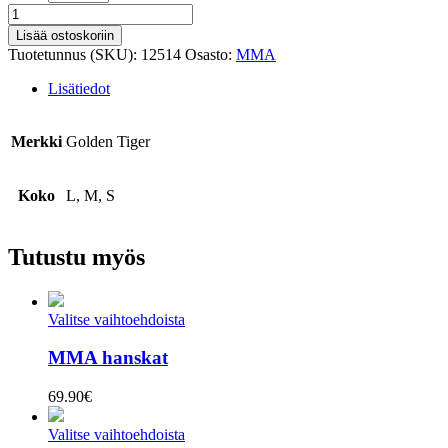
MMA
treenipaita
Lisää ostoskoriin
määrä
Tuotetunnus (SKU):
12514
Osasto:
MMA
Lisätiedot
Merkki
Golden Tiger
Koko
L, M, S
Tutustu myös
Valitse vaihtoehdoista
MMA hanskat
69.90
€
Valitse vaihtoehdoista