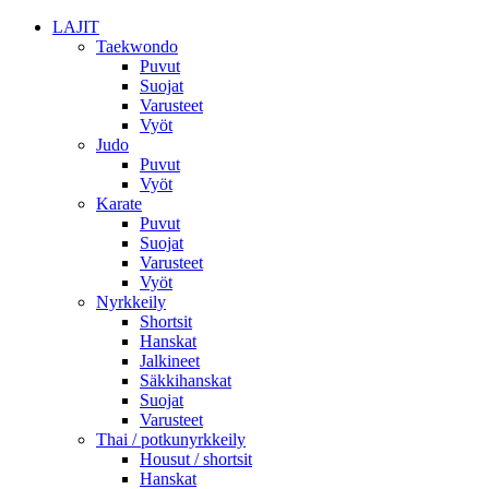
LAJIT
Taekwondo
Puvut
Suojat
Varusteet
Vyöt
Judo
Puvut
Vyöt
Karate
Puvut
Suojat
Varusteet
Vyöt
Nyrkkeily
Shortsit
Hanskat
Jalkineet
Säkkihanskat
Suojat
Varusteet
Thai / potkunyrkkeily
Housut / shortsit
Hanskat