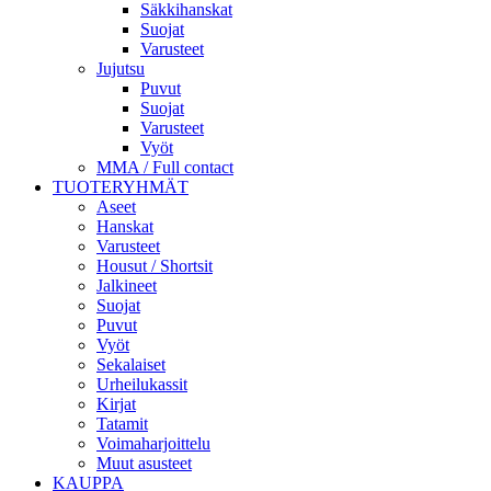
Säkkihanskat
Suojat
Varusteet
Jujutsu
Puvut
Suojat
Varusteet
Vyöt
MMA / Full contact
TUOTERYHMÄT
Aseet
Hanskat
Varusteet
Housut / Shortsit
Jalkineet
Suojat
Puvut
Vyöt
Sekalaiset
Urheilukassit
Kirjat
Tatamit
Voimaharjoittelu
Muut asusteet
KAUPPA