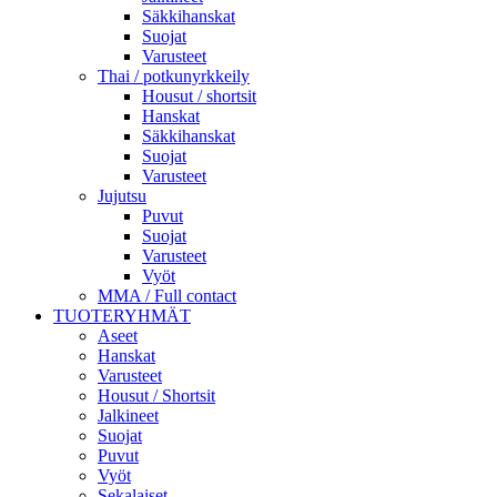
Säkkihanskat
Suojat
Varusteet
Thai / potkunyrkkeily
Housut / shortsit
Hanskat
Säkkihanskat
Suojat
Varusteet
Jujutsu
Puvut
Suojat
Varusteet
Vyöt
MMA / Full contact
TUOTERYHMÄT
Aseet
Hanskat
Varusteet
Housut / Shortsit
Jalkineet
Suojat
Puvut
Vyöt
Sekalaiset