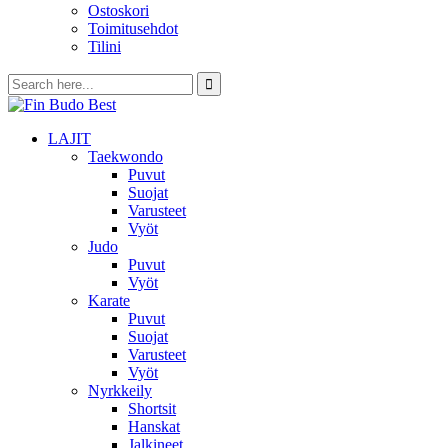
Ostoskori
Toimitusehdot
Tilini
LAJIT
Taekwondo
Puvut
Suojat
Varusteet
Vyöt
Judo
Puvut
Vyöt
Karate
Puvut
Suojat
Varusteet
Vyöt
Nyrkkeily
Shortsit
Hanskat
Jalkineet