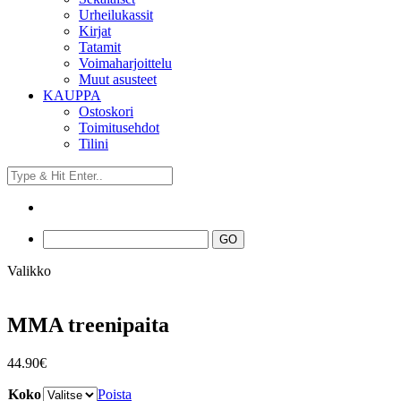
Urheilukassit
Kirjat
Tatamit
Voimaharjoittelu
Muut asusteet
KAUPPA
Ostoskori
Toimitusehdot
Tilini
Valikko
MMA treenipaita
44.90
€
Koko
Poista