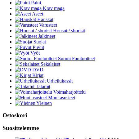
Paini
Krav maga
Aseet
Hanskat
Varusteet
Housut / shortsit
Jalkineet
Suojat
Puvut
Vyöt
Suomi Fanituotteet
Sekalaiset
DVD
Kirjat
Urheilukassit
Tatamit
Voimaharjoittelu
Muut asusteet
Yleinen
Ostoskori
Suosittelemme