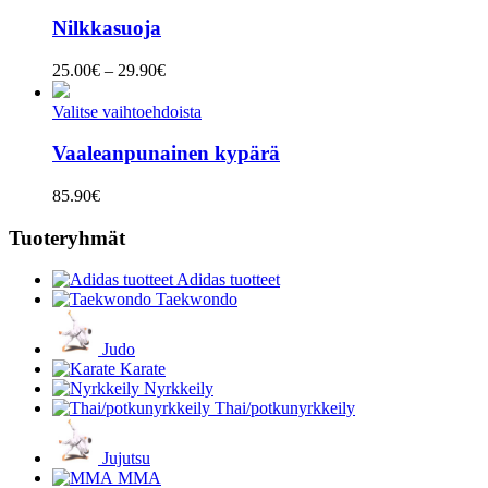
Nilkkasuoja
Hintaluokka:
25.00
€
–
29.90
€
25.00€
-
Valitse vaihtoehdoista
29.90€
Vaaleanpunainen kypärä
85.90
€
Tuoteryhmät
Adidas tuotteet
Taekwondo
Judo
Karate
Nyrkkeily
Thai/potkunyrkkeily
Jujutsu
MMA