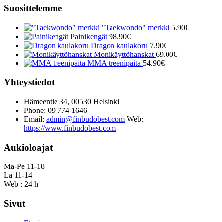
Suosittelemme
"Taekwondo" merkki
5.90
€
Painikengät
98.90
€
Dragon kaulakoru
7.90
€
Monikäyttöhanskat
69.00
€
MMA treenipaita
54.90
€
Yhteystiedot
Hämeentie 34, 00530 Helsinki
Phone: 09 774 1646
Email:
admin@finbudobest.com
Web:
https://www.finbudobest.com
Aukioloajat
Ma-Pe 11-18
La 11-14
Web : 24 h
Sivut