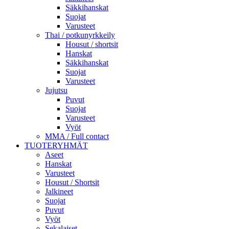
Säkkihanskat
Suojat
Varusteet
Thai / potkunyrkkeily
Housut / shortsit
Hanskat
Säkkihanskat
Suojat
Varusteet
Jujutsu
Puvut
Suojat
Varusteet
Vyöt
MMA / Full contact
TUOTERYHMÄT
Aseet
Hanskat
Varusteet
Housut / Shortsit
Jalkineet
Suojat
Puvut
Vyöt
Sekalaiset