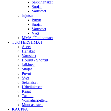
Säkkihanskat
Suojat
Varusteet
Jujutsu
Puvut
Suojat
Varusteet
Vyöt
MMA / Full contact
TUOTERYHMÄT
Aseet
Hanskat
Varusteet
Housut / Shortsit
Jalkineet
Suojat
Puvut
Vyöt
Sekalaiset
Urheilukassit
Kirjat
Tatamit
Voimaharjoittelu
Muut asusteet
KAUPPA