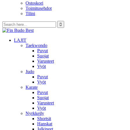
Ostoskori
Toimitusehdot
Tilini
LAJIT
Taekwondo
Puvut
Suojat
Varusteet
Vyöt
Judo
Puvut
Vyöt
Karate
Puvut
Suojat
Varusteet
Vyöt
Nyrkkeily
Shortsit
Hanskat
Jalkineet