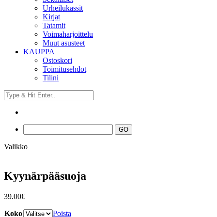
Urheilukassit
Kirjat
Tatamit
Voimaharjoittelu
Muut asusteet
KAUPPA
Ostoskori
Toimitusehdot
Tilini
Valikko
Kyynärpääsuoja
39.00
€
Koko
Poista