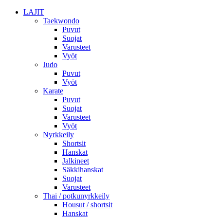
LAJIT
Taekwondo
Puvut
Suojat
Varusteet
Vyöt
Judo
Puvut
Vyöt
Karate
Puvut
Suojat
Varusteet
Vyöt
Nyrkkeily
Shortsit
Hanskat
Jalkineet
Säkkihanskat
Suojat
Varusteet
Thai / potkunyrkkeily
Housut / shortsit
Hanskat