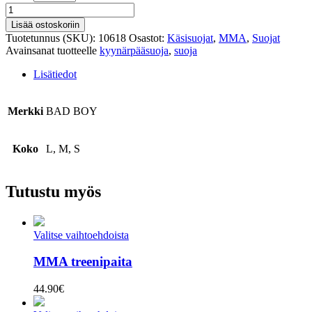
Kyynärpääsuoja
määrä
Lisää ostoskoriin
Tuotetunnus (SKU):
10618
Osastot:
Käsisuojat
,
MMA
,
Suojat
Avainsanat tuotteelle
kyynärpääsuoja
,
suoja
Lisätiedot
Merkki
BAD BOY
Koko
L, M, S
Tutustu myös
Valitse vaihtoehdoista
MMA treenipaita
44.90
€