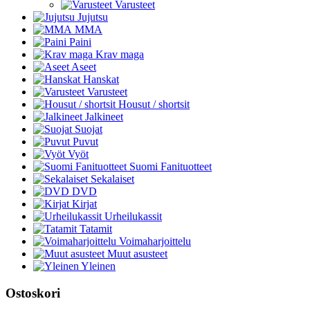
Varusteet
Jujutsu
MMA
Paini
Krav maga
Aseet
Hanskat
Varusteet
Housut / shortsit
Jalkineet
Suojat
Puvut
Vyöt
Suomi Fanituotteet
Sekalaiset
DVD
Kirjat
Urheilukassit
Tatamit
Voimaharjoittelu
Muut asusteet
Yleinen
Ostoskori