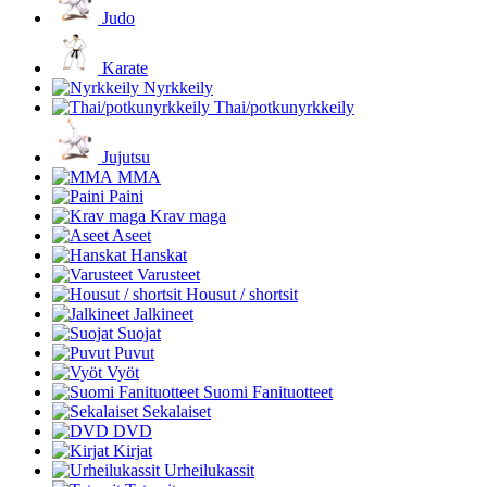
Judo
Karate
Nyrkkeily
Thai/potkunyrkkeily
Jujutsu
MMA
Paini
Krav maga
Aseet
Hanskat
Varusteet
Housut / shortsit
Jalkineet
Suojat
Puvut
Vyöt
Suomi Fanituotteet
Sekalaiset
DVD
Kirjat
Urheilukassit