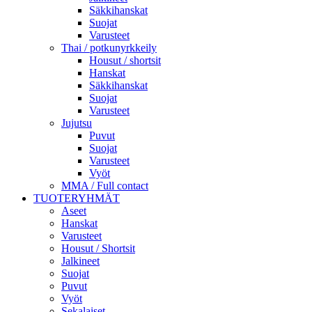
Säkkihanskat
Suojat
Varusteet
Thai / potkunyrkkeily
Housut / shortsit
Hanskat
Säkkihanskat
Suojat
Varusteet
Jujutsu
Puvut
Suojat
Varusteet
Vyöt
MMA / Full contact
TUOTERYHMÄT
Aseet
Hanskat
Varusteet
Housut / Shortsit
Jalkineet
Suojat
Puvut
Vyöt
Sekalaiset