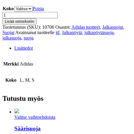
Koko
Poista
ITF
Jalkapöytäsuoja
Lisää ostoskoriin
määrä
Tuotetunnus (SKU):
10706
Osastot:
Adidas tuotteet
,
Jalkasuojat
,
Suojat
Avainsanat tuotteelle
itf
,
Jalkapöytä
,
jalkapöytäsuoja
,
jalkasuoja
,
suoja
Lisätiedot
Merkki
Adidas
Koko
L, M, S
Tutustu myös
Valitse vaihtoehdoista
Säärisuoja