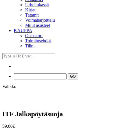
Urheilukassit
Kirjat
Tatamit
Voimaharjoittelu
Muut asusteet
KAUPPA
Ostoskori
Toimitusehdot
Tilini
Valikko
ITF Jalkapöytäsuoja
59.00
€