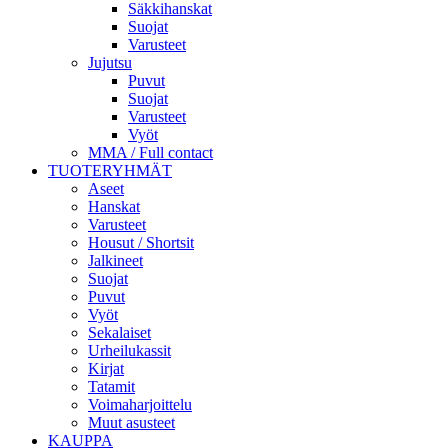
Säkkihanskat
Suojat
Varusteet
Jujutsu
Puvut
Suojat
Varusteet
Vyöt
MMA / Full contact
TUOTERYHMÄT
Aseet
Hanskat
Varusteet
Housut / Shortsit
Jalkineet
Suojat
Puvut
Vyöt
Sekalaiset
Urheilukassit
Kirjat
Tatamit
Voimaharjoittelu
Muut asusteet
KAUPPA