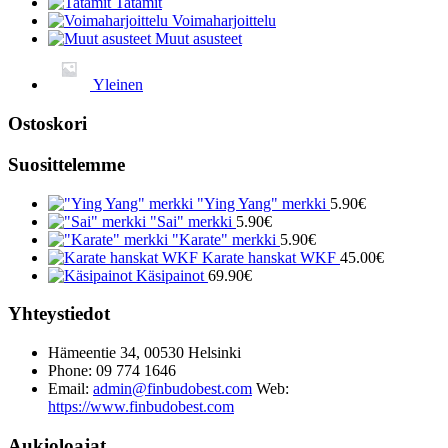
Tatamit
Voimaharjoittelu
Muut asusteet
Yleinen
Ostoskori
Suosittelemme
"Ying Yang" merkki
5.90
€
"Sai" merkki
5.90
€
"Karate" merkki
5.90
€
Karate hanskat WKF
45.00
€
Käsipainot
69.90
€
Yhteystiedot
Hämeentie 34, 00530 Helsinki
Phone: 09 774 1646
Email:
admin@finbudobest.com
Web:
https://www.finbudobest.com
Aukioloajat