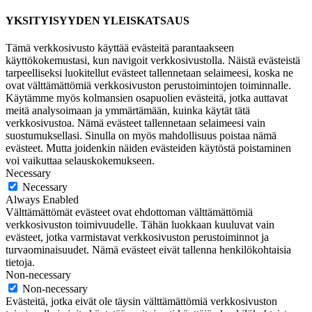
YKSITYISYYDEN YLEISKATSAUS
Tämä verkkosivusto käyttää evästeitä parantaakseen
käyttökokemustasi, kun navigoit verkkosivustolla. Näistä evästeistä
tarpeelliseksi luokitellut evästeet tallennetaan selaimeesi, koska ne
ovat välttämättömiä verkkosivuston perustoimintojen toiminnalle.
Käytämme myös kolmansien osapuolien evästeitä, jotka auttavat
meitä analysoimaan ja ymmärtämään, kuinka käytät tätä
verkkosivustoa. Nämä evästeet tallennetaan selaimeesi vain
suostumuksellasi. Sinulla on myös mahdollisuus poistaa nämä
evästeet. Mutta joidenkin näiden evästeiden käytöstä poistaminen
voi vaikuttaa selauskokemukseen.
Necessary
Necessary
Always Enabled
Välttämättömät evästeet ovat ehdottoman välttämättömiä
verkkosivuston toimivuudelle. Tähän luokkaan kuuluvat vain
evästeet, jotka varmistavat verkkosivuston perustoiminnot ja
turvaominaisuudet. Nämä evästeet eivät tallenna henkilökohtaisia
tietoja.
Non-necessary
Non-necessary
Evästeitä, jotka eivät ole täysin välttämättömiä verkkosivuston