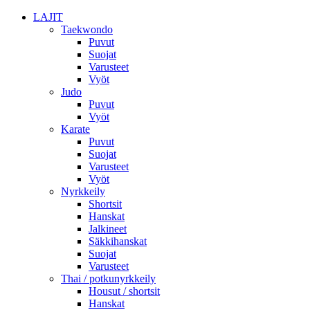
LAJIT
Taekwondo
Puvut
Suojat
Varusteet
Vyöt
Judo
Puvut
Vyöt
Karate
Puvut
Suojat
Varusteet
Vyöt
Nyrkkeily
Shortsit
Hanskat
Jalkineet
Säkkihanskat
Suojat
Varusteet
Thai / potkunyrkkeily
Housut / shortsit
Hanskat