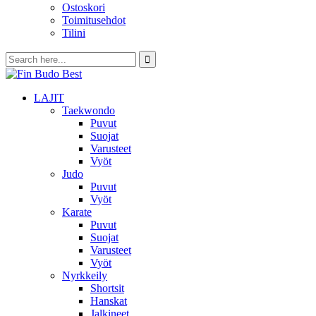
Ostoskori
Toimitusehdot
Tilini
LAJIT
Taekwondo
Puvut
Suojat
Varusteet
Vyöt
Judo
Puvut
Vyöt
Karate
Puvut
Suojat
Varusteet
Vyöt
Nyrkkeily
Shortsit
Hanskat
Jalkineet