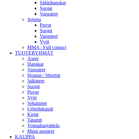
Säkkihanskat
Suojat
Varusteet
Jujutsu
Puvut
Suojat
Varusteet
Vyöt
MMA / Full contact
TUOTERYHMÄT
Aseet
Hanskat
Varusteet
Housut / Shortsit
Jalkineet
Suojat
Puvut
Vyöt
Sekalaiset
Urheilukassit
Kirjat
Tatamit
Voimaharjoittelu
Muut asusteet
KAUPPA