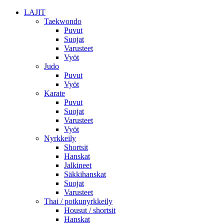
LAJIT
Taekwondo
Puvut
Suojat
Varusteet
Vyöt
Judo
Puvut
Vyöt
Karate
Puvut
Suojat
Varusteet
Vyöt
Nyrkkeily
Shortsit
Hanskat
Jalkineet
Säkkihanskat
Suojat
Varusteet
Thai / potkunyrkkeily
Housut / shortsit
Hanskat