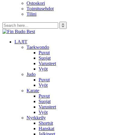
Ostoskori
Toimitusehdot
Tilini
LAJIT
Taekwondo
Puvut
Suojat
Varusteet
Vyöt
Judo
Puvut
Vyöt
Karate
Puvut
Suojat
Varusteet
Vyöt
Nyrkkeily
Shortsit
Hanskat
Jalkineet