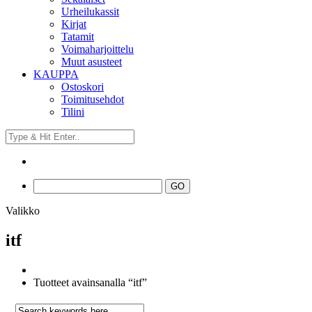
Urheilukassit
Kirjat
Tatamit
Voimaharjoittelu
Muut asusteet
KAUPPA
Ostoskori
Toimitusehdot
Tilini
Valikko
itf
Tuotteet avainsanalla “itf”