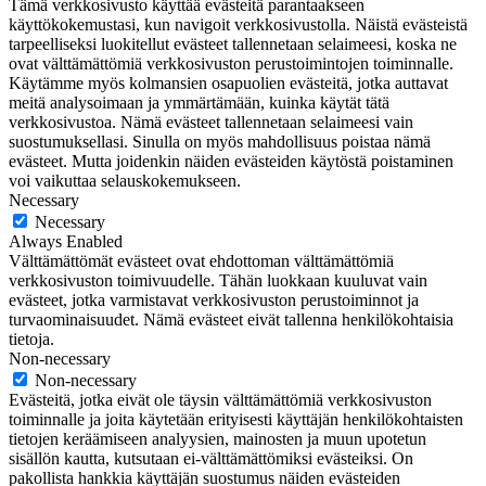
Tämä verkkosivusto käyttää evästeitä parantaakseen
käyttökokemustasi, kun navigoit verkkosivustolla. Näistä evästeistä
tarpeelliseksi luokitellut evästeet tallennetaan selaimeesi, koska ne
ovat välttämättömiä verkkosivuston perustoimintojen toiminnalle.
Käytämme myös kolmansien osapuolien evästeitä, jotka auttavat
meitä analysoimaan ja ymmärtämään, kuinka käytät tätä
verkkosivustoa. Nämä evästeet tallennetaan selaimeesi vain
suostumuksellasi. Sinulla on myös mahdollisuus poistaa nämä
evästeet. Mutta joidenkin näiden evästeiden käytöstä poistaminen
voi vaikuttaa selauskokemukseen.
Necessary
Necessary
Always Enabled
Välttämättömät evästeet ovat ehdottoman välttämättömiä
verkkosivuston toimivuudelle. Tähän luokkaan kuuluvat vain
evästeet, jotka varmistavat verkkosivuston perustoiminnot ja
turvaominaisuudet. Nämä evästeet eivät tallenna henkilökohtaisia
tietoja.
Non-necessary
Non-necessary
Evästeitä, jotka eivät ole täysin välttämättömiä verkkosivuston
toiminnalle ja joita käytetään erityisesti käyttäjän henkilökohtaisten
tietojen keräämiseen analyysien, mainosten ja muun upotetun
sisällön kautta, kutsutaan ei-välttämättömiksi evästeiksi. On
pakollista hankkia käyttäjän suostumus näiden evästeiden