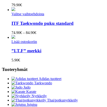
79.90
€
Valitse vaihtoehdoista
ITF Taekwondo puku standard
Hintaluokka:
74.90
€
–
84.90
€
74.90€
-
Lisää ostoskoriin
84.90€
”I.T.F” merkki
5.90
€
Tuoteryhmät
Adidas tuotteet
Taekwondo
Judo
Karate
Nyrkkeily
Thai/potkunyrkkeily
Jujutsu