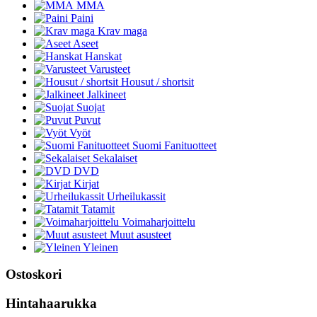
MMA
Paini
Krav maga
Aseet
Hanskat
Varusteet
Housut / shortsit
Jalkineet
Suojat
Puvut
Vyöt
Suomi Fanituotteet
Sekalaiset
DVD
Kirjat
Urheilukassit
Tatamit
Voimaharjoittelu
Muut asusteet
Yleinen
Ostoskori
Hintahaarukka