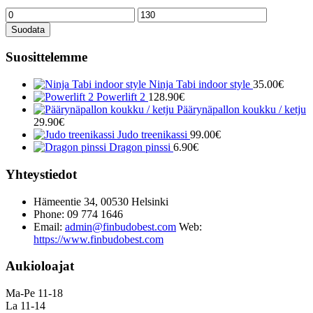
Minimihinta
Maksimihinta
Suodata
Suosittelemme
Ninja Tabi indoor style
35.00
€
Powerlift 2
128.90
€
Päärynäpallon koukku / ketju
29.90
€
Judo treenikassi
99.00
€
Dragon pinssi
6.90
€
Yhteystiedot
Hämeentie 34, 00530 Helsinki
Phone: 09 774 1646
Email:
admin@finbudobest.com
Web:
https://www.finbudobest.com
Aukioloajat
Ma-Pe 11-18
La 11-14