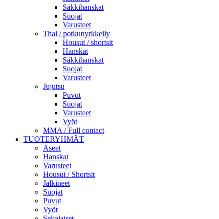
Säkkihanskat
Suojat
Varusteet
Thai / potkunyrkkeily
Housut / shortsit
Hanskat
Säkkihanskat
Suojat
Varusteet
Jujutsu
Puvut
Suojat
Varusteet
Vyöt
MMA / Full contact
TUOTERYHMÄT
Aseet
Hanskat
Varusteet
Housut / Shortsit
Jalkineet
Suojat
Puvut
Vyöt
Sekalaiset