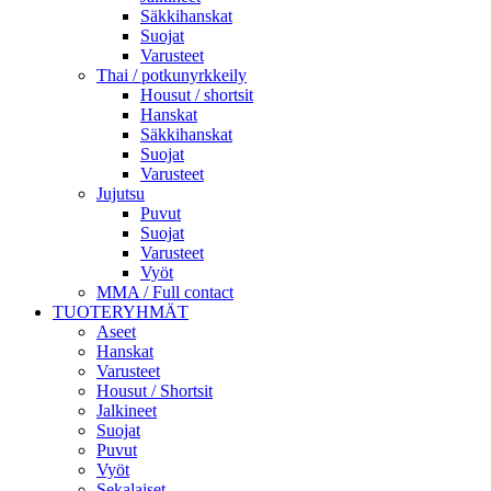
Säkkihanskat
Suojat
Varusteet
Thai / potkunyrkkeily
Housut / shortsit
Hanskat
Säkkihanskat
Suojat
Varusteet
Jujutsu
Puvut
Suojat
Varusteet
Vyöt
MMA / Full contact
TUOTERYHMÄT
Aseet
Hanskat
Varusteet
Housut / Shortsit
Jalkineet
Suojat
Puvut
Vyöt
Sekalaiset