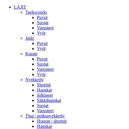
LAJIT
Taekwondo
Puvut
Suojat
Varusteet
Vyöt
Judo
Puvut
Vyöt
Karate
Puvut
Suojat
Varusteet
Vyöt
Nyrkkeily
Shortsit
Hanskat
Jalkineet
Säkkihanskat
Suojat
Varusteet
Thai / potkunyrkkeily
Housut / shortsit
Hanskat