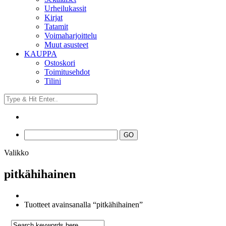
Urheilukassit
Kirjat
Tatamit
Voimaharjoittelu
Muut asusteet
KAUPPA
Ostoskori
Toimitusehdot
Tilini
Valikko
pitkähihainen
Tuotteet avainsanalla “pitkähihainen”