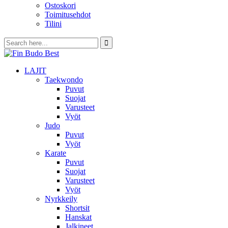
Ostoskori
Toimitusehdot
Tilini
LAJIT
Taekwondo
Puvut
Suojat
Varusteet
Vyöt
Judo
Puvut
Vyöt
Karate
Puvut
Suojat
Varusteet
Vyöt
Nyrkkeily
Shortsit
Hanskat
Jalkineet