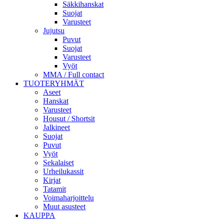
Säkkihanskat
Suojat
Varusteet
Jujutsu
Puvut
Suojat
Varusteet
Vyöt
MMA / Full contact
TUOTERYHMÄT
Aseet
Hanskat
Varusteet
Housut / Shortsit
Jalkineet
Suojat
Puvut
Vyöt
Sekalaiset
Urheilukassit
Kirjat
Tatamit
Voimaharjoittelu
Muut asusteet
KAUPPA