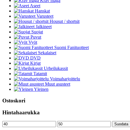
Krav maga
Aseet
Hanskat
Varusteet
Housut / shortsit
Jalkineet
Suojat
Puvut
Vyöt
Suomi Fanituotteet
Sekalaiset
DVD
Kirjat
Urheilukassit
Tatamit
Voimaharjoittelu
Muut asusteet
Yleinen
Ostoskori
Hintahaarukka
Minimihinta
Maksimihinta
Suodata