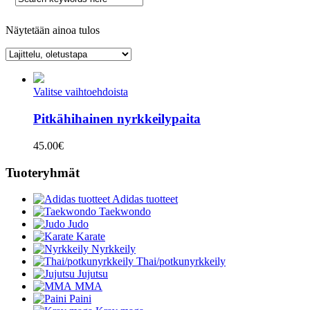
Näytetään ainoa tulos
Valitse vaihtoehdoista
Pitkähihainen nyrkkeilypaita
45.00
€
Tuoteryhmät
Adidas tuotteet
Taekwondo
Judo
Karate
Nyrkkeily
Thai/potkunyrkkeily
Jujutsu
MMA
Paini