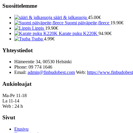
Suosittelemme
sääri & jalkasuoja
45.00
€
Suomi päiväpeite,fleece
19.90
€
Lippis
19.90
€
Karate puku K220K
94.90
€
Tsuba
4.99
€
Yhteystiedot
Hämeentie 34, 00530 Helsinki
Phone: 09 774 1646
Email:
admin@finbudobest.com
Web:
https://www.finbudobes
Aukioloajat
Ma-Pe 11-18
La 11-14
Web : 24 h
Sivut
Etusivu