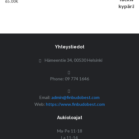
65.00
€
Yhteystiedot
Hämeentie 34, 00530 Helsinki
Phone: 09 774 1646
Email:
admin@finbudobest.com
Web:
https://www.finbudobest.com
Aukioloajat
Ma-Pe 11-18
La 11-14