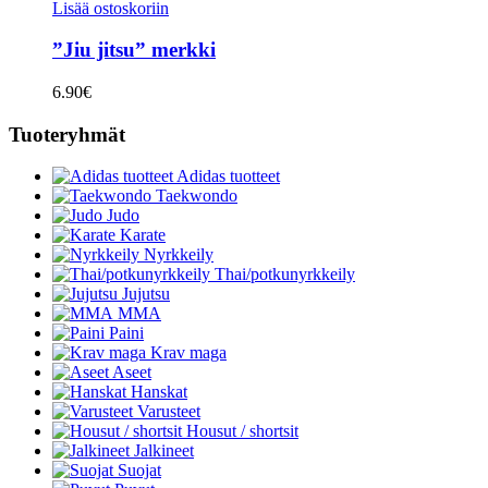
Lisää ostoskoriin
”Jiu jitsu” merkki
6.90
€
Tuoteryhmät
Adidas tuotteet
Taekwondo
Judo
Karate
Nyrkkeily
Thai/potkunyrkkeily
Jujutsu
MMA
Paini
Krav maga
Aseet
Hanskat
Varusteet
Housut / shortsit
Jalkineet
Suojat