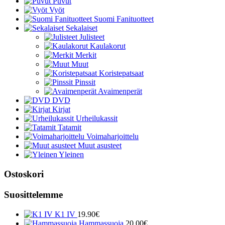
Puvut
Vyöt
Suomi Fanituotteet
Sekalaiset
Julisteet
Kaulakorut
Merkit
Muut
Koristepatsaat
Pinssit
Avaimenperät
DVD
Kirjat
Urheilukassit
Tatamit
Voimaharjoittelu
Muut asusteet
Yleinen
Ostoskori
Suosittelemme
K1 IV
19.90
€
Hammassuoja
20.00
€