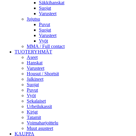
Säkkihanskat
Suojat
Varusteet
Jujutsu
Puvut
Suojat
Varusteet
Vyöt
MMA / Full contact
TUOTERYHMÄT
Aseet
Hanskat
Varusteet
Housut / Shortsit
Jalkineet
Suojat
Puvut
Vyöt
Sekalaiset
Urheilukassit
Kirjat
Tatamit
Voimaharjoittelu
Muut asusteet
KAUPPA