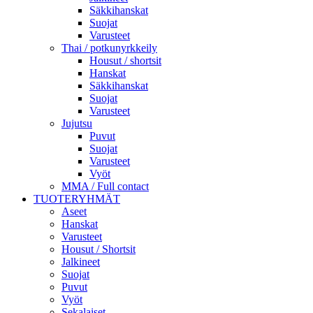
Säkkihanskat
Suojat
Varusteet
Thai / potkunyrkkeily
Housut / shortsit
Hanskat
Säkkihanskat
Suojat
Varusteet
Jujutsu
Puvut
Suojat
Varusteet
Vyöt
MMA / Full contact
TUOTERYHMÄT
Aseet
Hanskat
Varusteet
Housut / Shortsit
Jalkineet
Suojat
Puvut
Vyöt
Sekalaiset