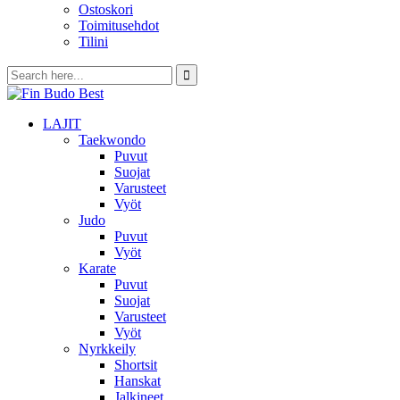
Ostoskori
Toimitusehdot
Tilini
LAJIT
Taekwondo
Puvut
Suojat
Varusteet
Vyöt
Judo
Puvut
Vyöt
Karate
Puvut
Suojat
Varusteet
Vyöt
Nyrkkeily
Shortsit
Hanskat
Jalkineet