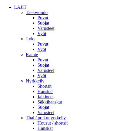
LAJIT
Taekwondo
Puvut
Suojat
Varusteet
Vyöt
Judo
Puvut
Vyöt
Karate
Puvut
Suojat
Varusteet
Vyöt
Nyrkkeily
Shortsit
Hanskat
Jalkineet
Säkkihanskat
Suojat
Varusteet
Thai / potkunyrkkeily
Housut / shortsit
Hanskat