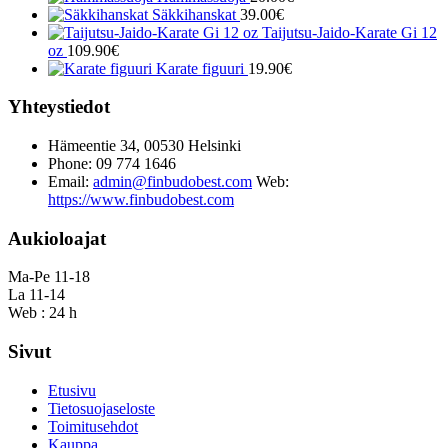
Säkkihanskat
39.00
€
Taijutsu-Jaido-Karate Gi 12
oz
109.90
€
Karate figuuri
19.90
€
Yhteystiedot
Hämeentie 34, 00530 Helsinki
Phone: 09 774 1646
Email:
admin@finbudobest.com
Web:
https://www.finbudobest.com
Aukioloajat
Ma-Pe 11-18
La 11-14
Web : 24 h
Sivut
Etusivu
Tietosuojaseloste
Toimitusehdot
Kauppa