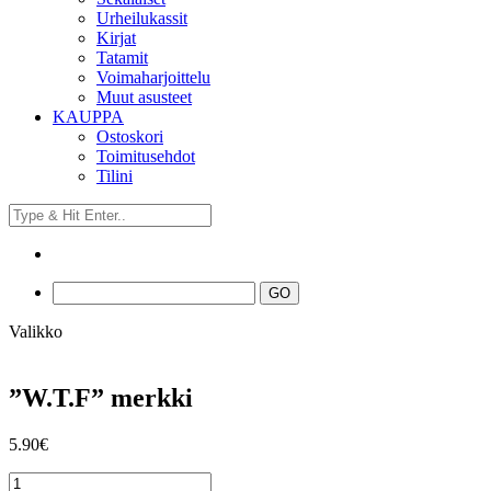
Urheilukassit
Kirjat
Tatamit
Voimaharjoittelu
Muut asusteet
KAUPPA
Ostoskori
Toimitusehdot
Tilini
Valikko
”W.T.F” merkki
5.90
€
"W.T.F"