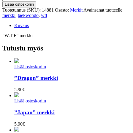
merkki
Lisää ostoskoriin
määrä
Tuotetunnus (SKU):
14881
Osasto:
Merkit
Avainsanat tuotteelle
merkki
,
taekwondo
,
wtf
Kuvaus
”W.T.F” merkki
Tutustu myös
Lisää ostoskoriin
”Dragon” merkki
5.90
€
Lisää ostoskoriin
”Japan” merkki
5.90
€