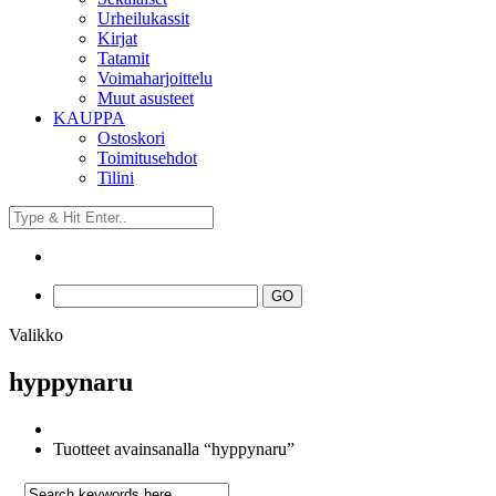
Urheilukassit
Kirjat
Tatamit
Voimaharjoittelu
Muut asusteet
KAUPPA
Ostoskori
Toimitusehdot
Tilini
Valikko
hyppynaru
Tuotteet avainsanalla “hyppynaru”