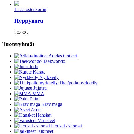
Lisää ostoskoriin
Hyppynaru
20.00
€
Tuoteryhmät
Adidas tuotteet
Taekwondo
Judo
Karate
Nyrkkeily
Thai/potkunyrkkeily
Jujutsu
MMA
Paini
Krav maga
Aseet
Hanskat
Varusteet
Housut / shortsit
Jalkineet