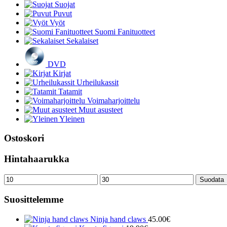
Suojat
Puvut
Vyöt
Suomi Fanituotteet
Sekalaiset
DVD
Kirjat
Urheilukassit
Tatamit
Voimaharjoittelu
Muut asusteet
Yleinen
Ostoskori
Hintahaarukka
Minimihinta
Maksimihinta
Suodata
Suosittelemme
Ninja hand claws
45.00
€