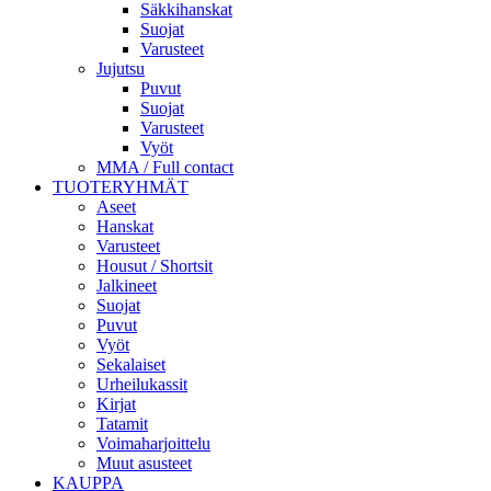
Säkkihanskat
Suojat
Varusteet
Jujutsu
Puvut
Suojat
Varusteet
Vyöt
MMA / Full contact
TUOTERYHMÄT
Aseet
Hanskat
Varusteet
Housut / Shortsit
Jalkineet
Suojat
Puvut
Vyöt
Sekalaiset
Urheilukassit
Kirjat
Tatamit
Voimaharjoittelu
Muut asusteet
KAUPPA