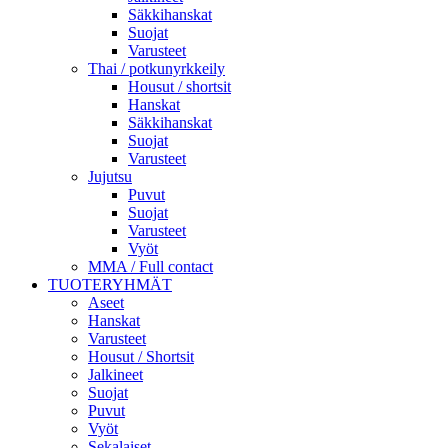
Säkkihanskat
Suojat
Varusteet
Thai / potkunyrkkeily
Housut / shortsit
Hanskat
Säkkihanskat
Suojat
Varusteet
Jujutsu
Puvut
Suojat
Varusteet
Vyöt
MMA / Full contact
TUOTERYHMÄT
Aseet
Hanskat
Varusteet
Housut / Shortsit
Jalkineet
Suojat
Puvut
Vyöt
Sekalaiset