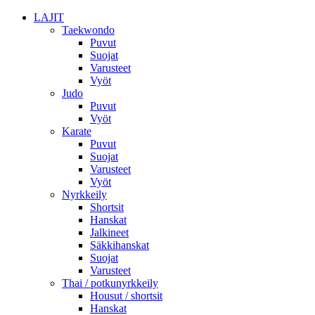
LAJIT
Taekwondo
Puvut
Suojat
Varusteet
Vyöt
Judo
Puvut
Vyöt
Karate
Puvut
Suojat
Varusteet
Vyöt
Nyrkkeily
Shortsit
Hanskat
Jalkineet
Säkkihanskat
Suojat
Varusteet
Thai / potkunyrkkeily
Housut / shortsit
Hanskat