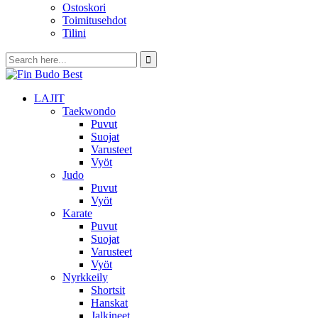
Ostoskori
Toimitusehdot
Tilini
LAJIT
Taekwondo
Puvut
Suojat
Varusteet
Vyöt
Judo
Puvut
Vyöt
Karate
Puvut
Suojat
Varusteet
Vyöt
Nyrkkeily
Shortsit
Hanskat
Jalkineet