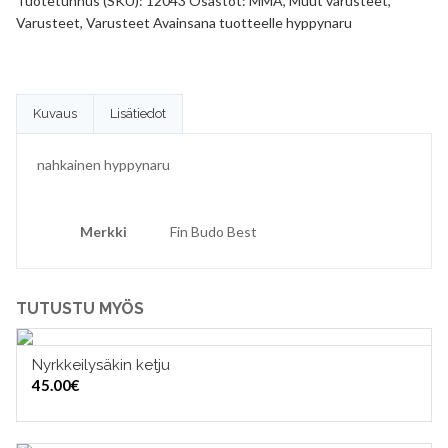
Tuotetunnus (SKU):
12043
Osastot:
MMA
,
Muut varusteet
,
Varusteet
,
Varusteet
Avainsana tuotteelle
hyppynaru
Kuvaus
Lisätiedot
nahkainen hyppynaru
Merkki
Fin Budo Best
TUTUSTU MYÖS
Nyrkkeilysäkin ketju
LISÄÄ OSTOSKORIIN
45.00
€