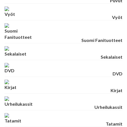
Puvut
Vyöt
Suomi Fanituotteet
Sekalaiset
DVD
Kirjat
Urheilukassit
Tatamit