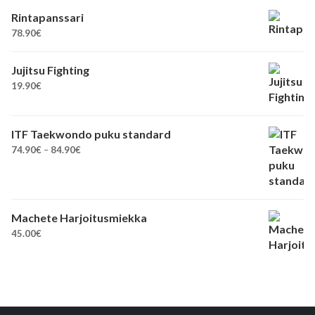
Rintapanssari
78.90
€
Jujitsu Fighting
19.90
€
ITF Taekwondo puku standard
Hintaluokka:
74.90
€
–
84.90
€
74.90€
-
84.90€
Machete Harjoitusmiekka
45.00
€