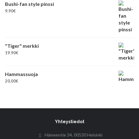
Bushi-fan style pinssi
9.90
€
"Tiger" merkki
19.90
€
Hammassuoja
20.00
€
Yhteystiedot
Hämeentie 34, 00530 Helsinki