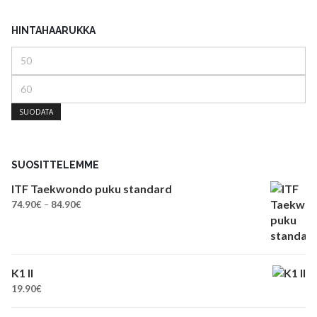
HINTAHAARUKKA
Minimihinta
Maksimihinta
SUODATA
SUOSITTELEMME
ITF Taekwondo puku standard
Hintaluokka:
74.90
€
–
84.90
€
74.90€
-
84.90€
K1 II
19.90
€