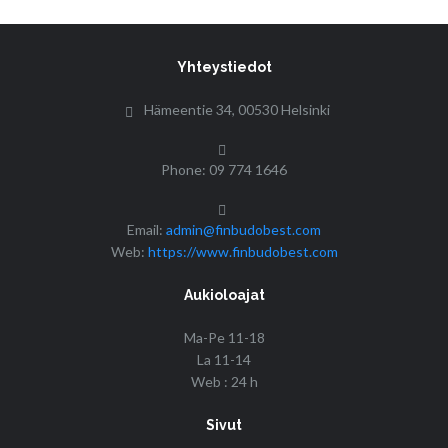
Yhteystiedot
Hämeentie 34, 00530 Helsinki
Phone: 09 774 1646
Email:
admin@finbudobest.com
Web:
https://www.finbudobest.com
Aukioloajat
Ma-Pe 11-18
La 11-14
Web : 24 h
Sivut