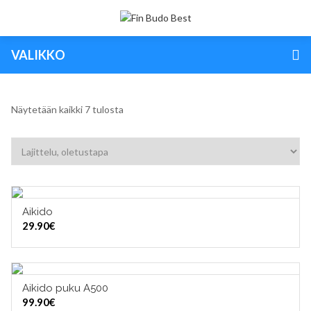
VALIKKO
Näytetään kaikki 7 tulosta
Aikido
LISÄÄ OSTOSKORIIN
29.90
€
Aikido puku A500
VALITSE VAIHTOEHDOISTA
99.90
€