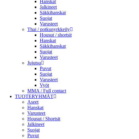
Hanskat
Jalkineet
Säkkihanskat
Suojat
Varusteet
Thai / potkunyrkkeily
Housut / shortsit
Hanskat
Säkkihanskat
Suojat
Varusteet
Jujutsu
Puvut
Suojat
Varusteet
Vyöt
MMA / Full contact
TUOTERYHMÄT
Aseet
Hanskat
Varusteet
Housut / Shortsit
Jalkineet
Suojat
Puvut