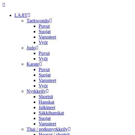
LAJIT
Taekwondo
Puvut
Suojat
Varusteet
Vyöt
Judo
Puvut
Vyöt
Karate
Puvut
Suojat
Varusteet
Vyöt
Nyrkkeily
Shortsit
Hanskat
Jalkineet
Säkkihanskat
Suojat
Varusteet
Thai / potkunyrkkeily
Housut / shortsit