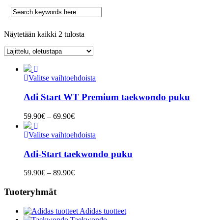
Näytetään kaikki 2 tulosta
Valitse vaihtoehdoista
Adi Start WT Premium taekwondo puku
Hintaluokka:
59.90
€
–
69.90
€
59.90€
-
Valitse vaihtoehdoista
69.90€
Adi-Start taekwondo puku
Hintaluokka:
59.90
€
–
89.90
€
59.90€
-
Tuoteryhmät
89.90€
Adidas tuotteet
Taekwondo