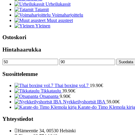
Urheilukassit
Tatamit
Voimaharjoittelu
Muut asusteet
Yleinen
Ostoskori
Hintahaarukka
Minimihinta
Maksimihinta
Suodata
Suosittelemme
Thai boxing vol.7
19.90
€
Tikkataulu
39.90
€
Otsapanta
9.90
€
Nyrkkeilyshortsit IBA
59.00
€
Karate-do Timo Klemola kirja
Yhteystiedot
Hämeentie 34, 00530 Helsinki