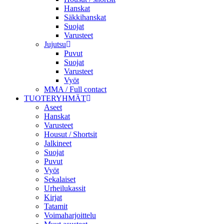
Hanskat
Säkkihanskat
Suojat
Varusteet
Jujutsu
Puvut
Suojat
Varusteet
Vyöt
MMA / Full contact
TUOTERYHMÄT
Aseet
Hanskat
Varusteet
Housut / Shortsit
Jalkineet
Suojat
Puvut
Vyöt
Sekalaiset
Urheilukassit
Kirjat
Tatamit
Voimaharjoittelu