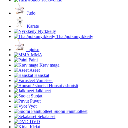
Judo
Karate
Nyrkkeily
Thai/potkunyrkkeily
Jujutsu
MMA
Paini
Krav maga
Aseet
Hanskat
Varusteet
Housut / shortsit
Jalkineet
Suojat
Puvut
Vyöt
Suomi Fanituotteet
Sekalaiset
DVD
Kirjat