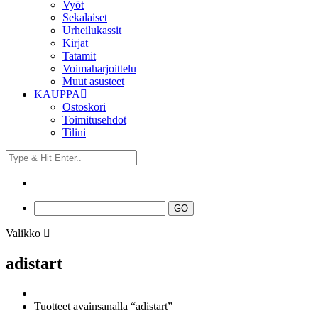
Vyöt
Sekalaiset
Urheilukassit
Kirjat
Tatamit
Voimaharjoittelu
Muut asusteet
KAUPPA
Ostoskori
Toimitusehdot
Tilini
Valikko
adistart
Tuotteet avainsanalla “adistart”