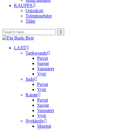
Muut asusteet
KAUPPA
Ostoskori
Toimitusehdot
Tilini
LAJIT
Taekwondo
Puvut
Suojat
Varusteet
Vyöt
Judo
Puvut
Vyöt
Karate
Puvut
Suojat
Varusteet
Vyöt
Nyrkkeily
Shortsit