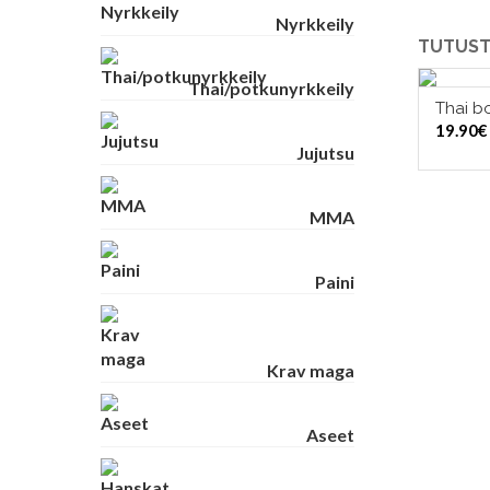
Nyrkkeily
TUTUST
Thai/potkunyrkkeily
Thai bo
19.90
€
Jujutsu
MMA
Paini
Krav maga
Aseet