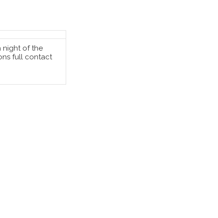
 night of the
SÄÄ OSTOSKORIIN
ns full contact