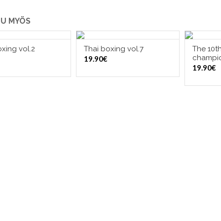
U MYÖS
xing vol.2
Thai boxing vol.7
The 10th
LISÄÄ OSTOSKORIIN
LISÄÄ OSTOSKORIIN
LI
champio
19.90
€
19.90
€