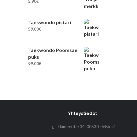
5.90
€
Taekwondo pistari
59.00
€
Taekwondo Poomsae
puku
99.00
€
Yhteystiedot
Hämeentie 34, 00530 Helsinki