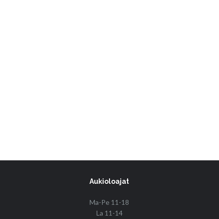
Aukioloajat
Ma-Pe 11-18
La 11-14