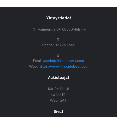
Yhteystiedot
Hämeentie 34, 00530 Helsinki
Phone: 09 774 1646
Email:
admin@finbudobest.com
Web:
https://www.finbudobest.com
Aukioloajat
Ma-Pe 11-18
La 11-14
Web : 24 h
Sivut