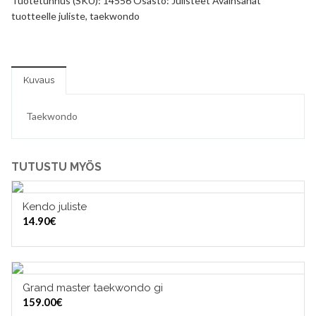
Tuotetunnus (SKU):
14556
Osasto:
Julisteet
Avainsanat
tuotteelle
juliste
,
taekwondo
Kuvaus
Taekwondo
TUTUSTU MYÖS
Kendo juliste
LISÄÄ OSTOSKORIIN
14.90
€
Grand master taekwondo gi
VALITSE VAIHTOEHDOISTA
159.00
€