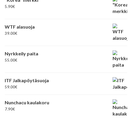
5.90
€
WTF alasuoja
39.00
€
Nyrkkeily paita
55.00
€
ITF Jalkapöytäsuoja
59.00
€
Nunchacu kaulakoru
7.90
€