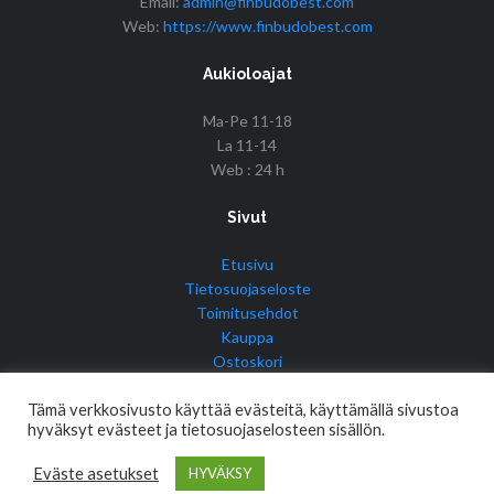
Email:
admin@finbudobest.com
Web:
https://www.finbudobest.com
Aukioloajat
Ma-Pe 11-18
La 11-14
Web : 24 h
Sivut
Etusivu
Tietosuojaseloste
Toimitusehdot
Kauppa
Ostoskori
Tilini
Tämä verkkosivusto käyttää evästeitä, käyttämällä sivustoa
hyväksyt evästeet ja tietosuojaselosteen sisällön.
Eväste asetukset
HYVÄKSY
© Copyright 2017 Fin Budo Best | Golden Tiger