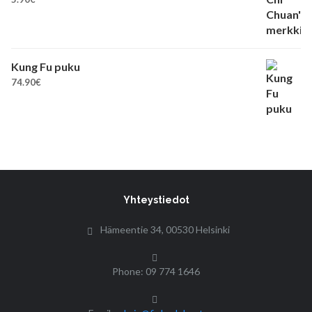
Kung Fu puku
74.90
€
Yhteystiedot
Hämeentie 34, 00530 Helsinki
Phone: 09 774 1646