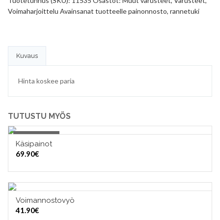
Tuotetunnus (SKU):
11535
Osastot:
Muut varusteet
,
Varusteet
,
Voimaharjoittelu
Avainsanat tuotteelle
painonnosto
,
rannetuki
Kuvaus
Hinta koskee paria
TUTUSTU MYÖS
Out of Stock
Käsipainot
OUT OF STOCK
69.90
€
Voimannostovyö
VALITSE VAIHTOEHDOISTA
41.90
€