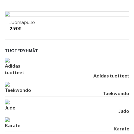
Juomapullo
LISÄÄ OSTOSKORIIN
2.90
€
TUOTERYHMÄT
Adidas tuotteet
Taekwondo
Judo
Karate