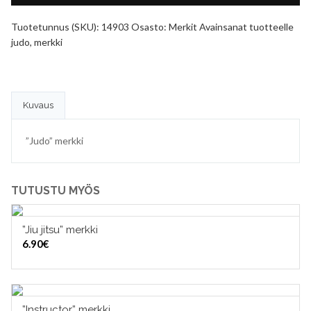
Tuotetunnus (SKU):
14903
Osasto:
Merkit
Avainsanat tuotteelle
judo
,
merkki
Kuvaus
”Judo” merkki
TUTUSTU MYÖS
”Jiu jitsu” merkki
LISÄÄ OSTOSKORIIN
6.90
€
”Instructor” merkki