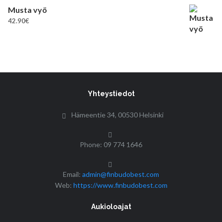
Musta vyö
42.90
€
Yhteystiedot
Hämeentie 34, 00530 Helsinki
Phone: 09 774 1646
Email:
admin@finbudobest.com
Web:
https://www.finbudobest.com
Aukioloajat