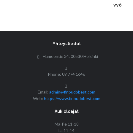
Yhteystiedot
Hämeentie 34, 00530 Helsinki
Phone: 09 774 1646
Email:
admin@finbudobest.com
Web:
https://www.finbudobest.com
Aukioloajat
Ma-Pe 11-18
La 11-14