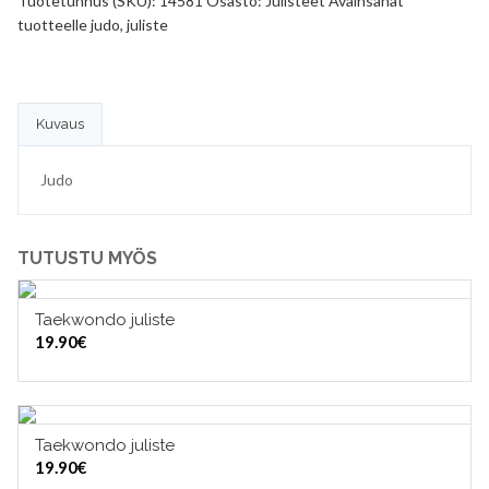
Tuotetunnus (SKU):
14581
Osasto:
Julisteet
Avainsanat
tuotteelle
judo
,
juliste
Kuvaus
Judo
TUTUSTU MYÖS
Taekwondo juliste
LISÄÄ OSTOSKORIIN
19.90
€
Taekwondo juliste
LISÄÄ OSTOSKORIIN
19.90
€