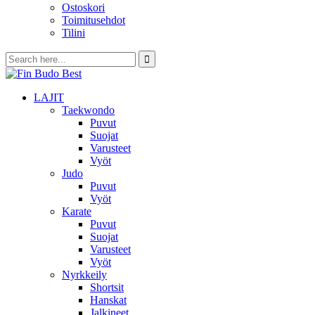
Ostoskori
Toimitusehdot
Tilini
LAJIT
Taekwondo
Puvut
Suojat
Varusteet
Vyöt
Judo
Puvut
Vyöt
Karate
Puvut
Suojat
Varusteet
Vyöt
Nyrkkeily
Shortsit
Hanskat
Jalkineet