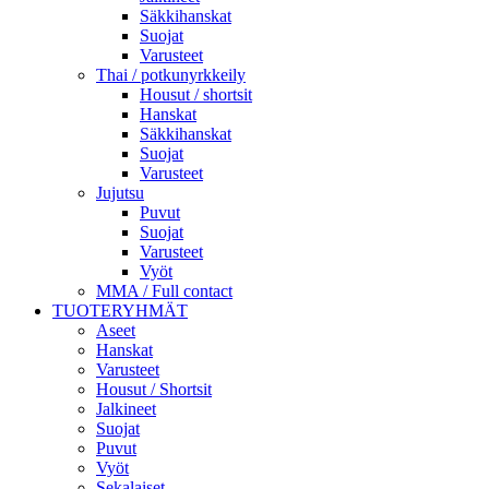
Säkkihanskat
Suojat
Varusteet
Thai / potkunyrkkeily
Housut / shortsit
Hanskat
Säkkihanskat
Suojat
Varusteet
Jujutsu
Puvut
Suojat
Varusteet
Vyöt
MMA / Full contact
TUOTERYHMÄT
Aseet
Hanskat
Varusteet
Housut / Shortsit
Jalkineet
Suojat
Puvut
Vyöt
Sekalaiset