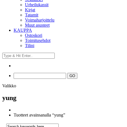
Urheilukassit
Kirjat
Tatamit
Voimaharjoittelu
Muut asusteet
KAUPPA
Ostoskori
Toimitusehdot
Tilini
Valikko
yung
Tuotteet avainsanalla “yung”