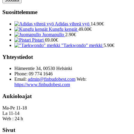
Suodata
Suosittelemme
Adidas vihreä vyö
14.90
€
Kungfu kengät
49.00
€
Juomapullo
2.90
€
Pistari
69.00
€
"Taekwondo" merkki
5.90
€
Yhteystiedot
Hämeentie 34, 00530 Helsinki
Phone: 09 774 1646
Email:
admin@finbudobest.com
Web:
https://www.finbudobest.com
Aukioloajat
Ma-Pe 11-18
La 11-14
Web : 24 h
Sivut