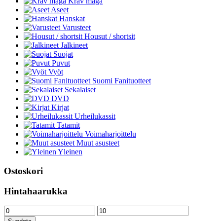
Krav maga
Aseet
Hanskat
Varusteet
Housut / shortsit
Jalkineet
Suojat
Puvut
Vyöt
Suomi Fanituotteet
Sekalaiset
DVD
Kirjat
Urheilukassit
Tatamit
Voimaharjoittelu
Muut asusteet
Yleinen
Ostoskori
Hintahaarukka
Minimihinta
Maksimihinta