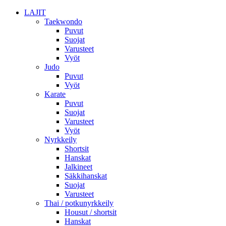
LAJIT
Taekwondo
Puvut
Suojat
Varusteet
Vyöt
Judo
Puvut
Vyöt
Karate
Puvut
Suojat
Varusteet
Vyöt
Nyrkkeily
Shortsit
Hanskat
Jalkineet
Säkkihanskat
Suojat
Varusteet
Thai / potkunyrkkeily
Housut / shortsit
Hanskat