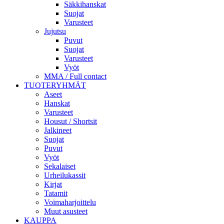
Säkkihanskat
Suojat
Varusteet
Jujutsu
Puvut
Suojat
Varusteet
Vyöt
MMA / Full contact
TUOTERYHMÄT
Aseet
Hanskat
Varusteet
Housut / Shortsit
Jalkineet
Suojat
Puvut
Vyöt
Sekalaiset
Urheilukassit
Kirjat
Tatamit
Voimaharjoittelu
Muut asusteet
KAUPPA