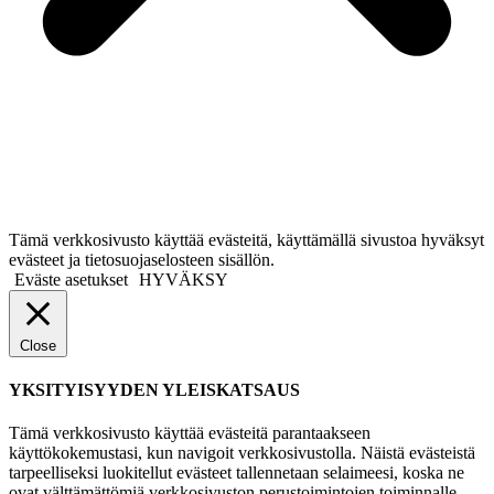
Tämä verkkosivusto käyttää evästeitä, käyttämällä sivustoa hyväksyt
evästeet ja tietosuojaselosteen sisällön.
Eväste asetukset
HYVÄKSY
Close
YKSITYISYYDEN YLEISKATSAUS
Tämä verkkosivusto käyttää evästeitä parantaakseen
käyttökokemustasi, kun navigoit verkkosivustolla. Näistä evästeistä
tarpeelliseksi luokitellut evästeet tallennetaan selaimeesi, koska ne
ovat välttämättömiä verkkosivuston perustoimintojen toiminnalle.