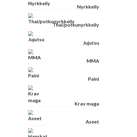
Nyrkkeily
Thai/potkunyrkkeily
Jujutsu
MMA
Paini
Krav maga
Aseet