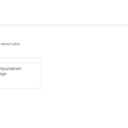
ainoa tulos
npunainen
ITSE VAIHTOEHDOISTA
oja