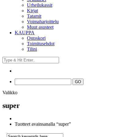
Urheilukassit
Kirjat
Tatamit
Voimaharjoittelu
Muut asusteet
KAUPPA
Ostoskori
Toimitusehdot
Tilini
Valikko
super
Tuotteet avainsanalla “super”