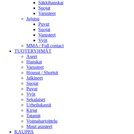
Säkkihanskat
Suojat
Varusteet
Jujutsu
Puvut
Suojat
Varusteet
Vyöt
MMA / Full contact
TUOTERYHMÄT
Aseet
Hanskat
Varusteet
Housut / Shortsit
Jalkineet
Suojat
Puvut
Vyöt
Sekalaiset
Urheilukassit
Kirjat
Tatamit
Voimaharjoittelu
Muut asusteet
KAUPPA