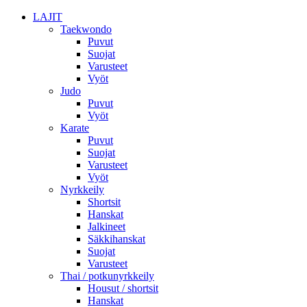
LAJIT
Taekwondo
Puvut
Suojat
Varusteet
Vyöt
Judo
Puvut
Vyöt
Karate
Puvut
Suojat
Varusteet
Vyöt
Nyrkkeily
Shortsit
Hanskat
Jalkineet
Säkkihanskat
Suojat
Varusteet
Thai / potkunyrkkeily
Housut / shortsit
Hanskat