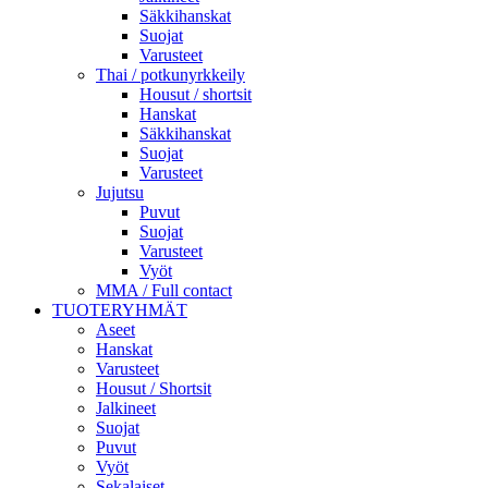
Säkkihanskat
Suojat
Varusteet
Thai / potkunyrkkeily
Housut / shortsit
Hanskat
Säkkihanskat
Suojat
Varusteet
Jujutsu
Puvut
Suojat
Varusteet
Vyöt
MMA / Full contact
TUOTERYHMÄT
Aseet
Hanskat
Varusteet
Housut / Shortsit
Jalkineet
Suojat
Puvut
Vyöt
Sekalaiset