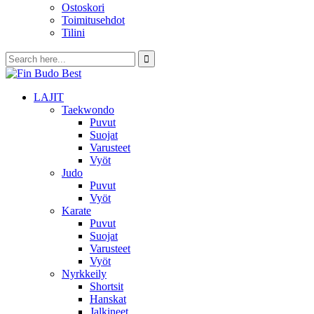
Ostoskori
Toimitusehdot
Tilini
LAJIT
Taekwondo
Puvut
Suojat
Varusteet
Vyöt
Judo
Puvut
Vyöt
Karate
Puvut
Suojat
Varusteet
Vyöt
Nyrkkeily
Shortsit
Hanskat
Jalkineet