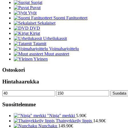
Suojat
Puvut
Vyöt
Suomi Fanituotteet
Sekalaiset
DVD
Kirjat
Urheilukassit
Tatamit
Voimaharjoittelu
Muut asusteet
Yleinen
Ostoskori
Hintahaarukka
Minimihinta
Maksimihinta
Suodata
Suosittelemme
"Ninja" merkki
5.90
€
Thainyrkkeily lippis
14.90
€
Nunchaku
149.90
€