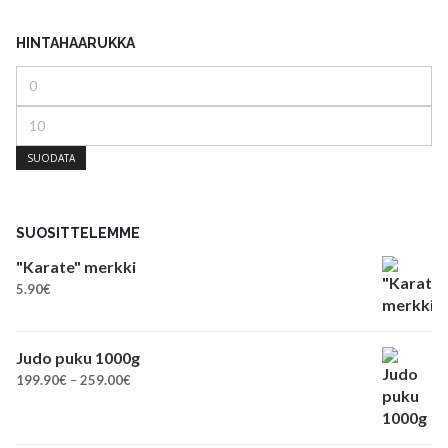
HINTAHAARUKKA
Minimihinta
Maksimihinta
SUODATA
SUOSITTELEMME
"Karate" merkki
5.90
€
Judo puku 1000g
Hintaluokka:
199.90
€
–
259.00
€
199.90€
-
259.00€