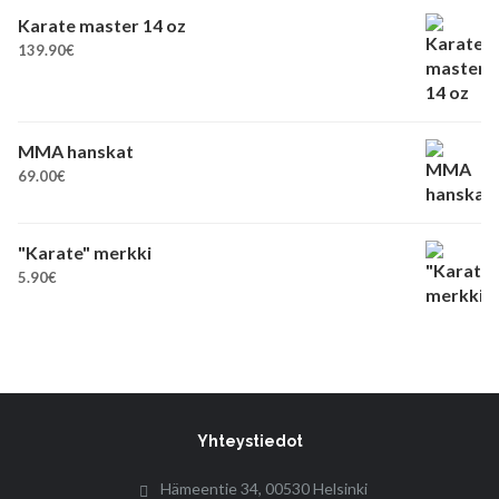
Karate master 14 oz
139.90
€
MMA hanskat
69.00
€
"Karate" merkki
5.90
€
Yhteystiedot
Hämeentie 34, 00530 Helsinki