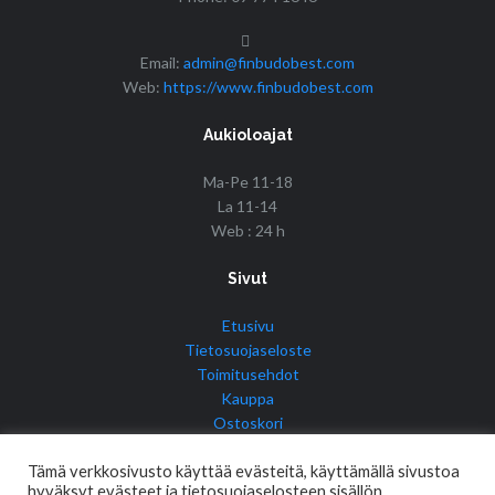
Email:
admin@finbudobest.com
Web:
https://www.finbudobest.com
Aukioloajat
Ma-Pe 11-18
La 11-14
Web : 24 h
Sivut
Etusivu
Tietosuojaseloste
Toimitusehdot
Kauppa
Ostoskori
Tilini
Tämä verkkosivusto käyttää evästeitä, käyttämällä sivustoa
hyväksyt evästeet ja tietosuojaselosteen sisällön.