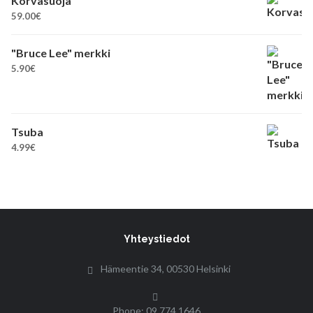
Korvasuoja
59.00
€
"Bruce Lee" merkki
5.90
€
Tsuba
4.99
€
Yhteystiedot
Hämeentie 34, 00530 Helsinki
Phone: 09 774 1646