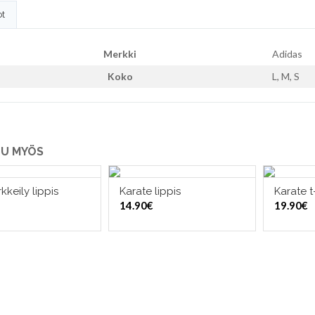
ot
Merkki
Adidas
Koko
L, M, S
U MYÖS
kkeily lippis
Karate lippis
Karate t
LISÄÄ OSTOSKORIIN
LISÄÄ OSTOSKORIIN
VALI
14.90
€
19.90
€