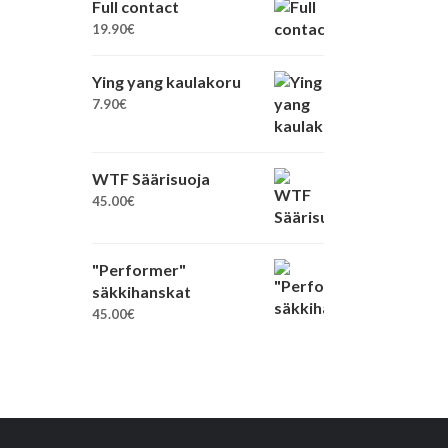
Full contact
19.90
€
Ying yang kaulakoru
7.90
€
WTF Säärisuoja
45.00
€
"Performer"
säkkihanskat
45.00
€