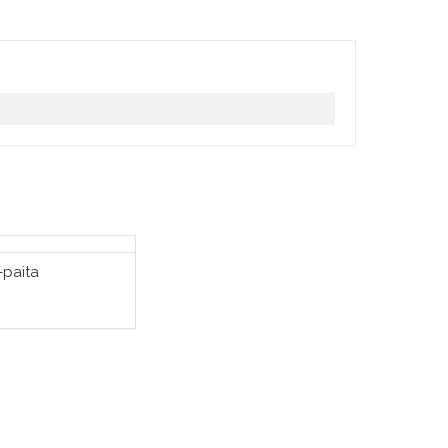
-paita
TSE VAIHTOEHDOISTA