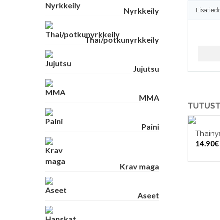
Nyrkkeily
Lisätied
Thai/potkunyrkkeily
Jujutsu
MMA
TUTUST
Paini
Thainyr
14.90
€
Krav maga
Aseet