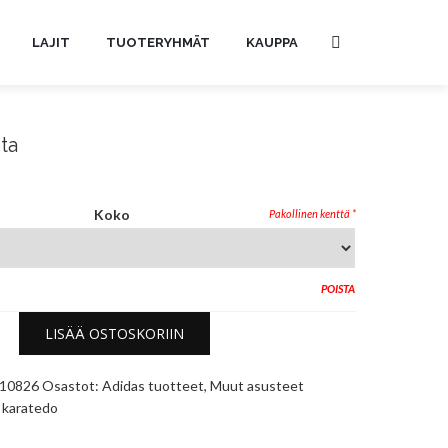
LAJIT
TUOTERYHMÄT
KAUPPA
ta
Koko
POISTA
LISÄÄ OSTOSKORIIN
10826
Osastot:
Adidas tuotteet
,
Muut asusteet
e
karatedo