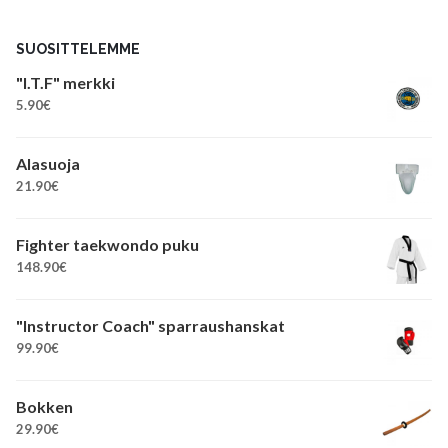
SUOSITTELEMME
"I.T.F" merkki
5.90
€
Alasuoja
21.90
€
Fighter taekwondo puku
148.90
€
"Instructor Coach" sparraushanskat
99.90
€
Bokken
29.90
€