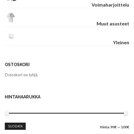
Voimaharjoittelu
Muut asusteet
Yleinen
OSTOSKORI
Ostoskori on tyhjä.
HINTAHAARUKKA
Minimihinta
Maksimihinta
SUODATA
Hinta:
90€
—
100€