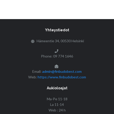
Yhteystiedot
Hämeentie 34, 00530 Helsinki
Phone: 09 774 1646
Email:
admin@finbudobest.com
Web:
https://www.finbudobest.com
Aukioloajat
Ma-Pe 11-18
La 11-14
Web : 24 h