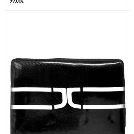
99.00
€
TUOTERYHMÄT