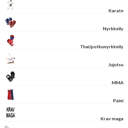
Karate
Nyrkkeily
Thai/potkunyrkkeily
Jujutsu
MMA
Paini
Krav maga