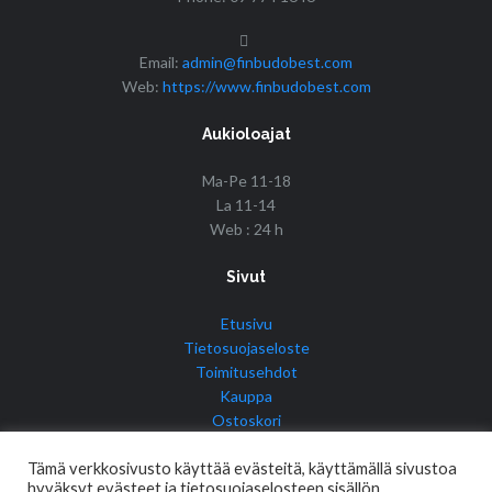
Email:
admin@finbudobest.com
Web:
https://www.finbudobest.com
Aukioloajat
Ma-Pe 11-18
La 11-14
Web : 24 h
Sivut
Etusivu
Tietosuojaseloste
Toimitusehdot
Kauppa
Ostoskori
Tilini
Tämä verkkosivusto käyttää evästeitä, käyttämällä sivustoa
hyväksyt evästeet ja tietosuojaselosteen sisällön.