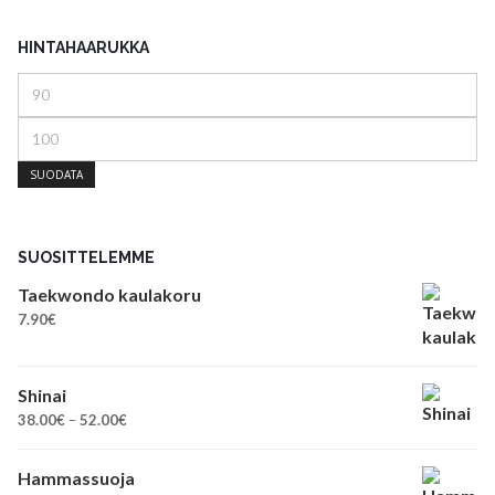
HINTAHAARUKKA
Minimihinta
Maksimihinta
SUODATA
SUOSITTELEMME
Taekwondo kaulakoru
7.90
€
Shinai
Hintaluokka:
38.00
€
–
52.00
€
38.00€
-
Hammassuoja
52.00€