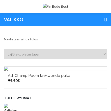
VALIKKO
Näytetään ainoa tulos
Adi Champ Poom taekwondo puku
VALITSE VAIHTOEHDOISTA
99.90
€
TUOTERYHMÄT