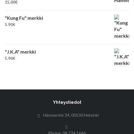
15.00
€
"Kung Fu" merkki
5.90
€
"J.K.A" merkki
5.90
€
Yhteystiedot
Hämeentie 34, 00530 Helsinki
Phone: 09 774 1646