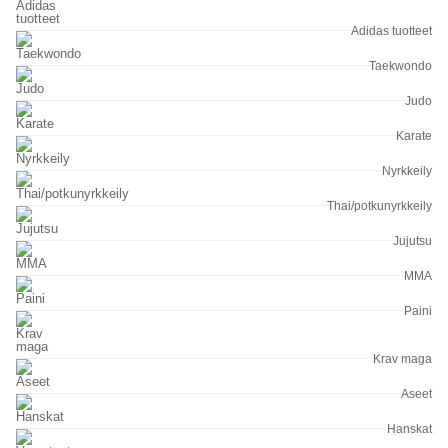
Adidas tuotteet
Taekwondo
Judo
Karate
Nyrkkeily
Thai/potkunyrkkeily
Jujutsu
MMA
Paini
Krav maga
Aseet
Hanskat