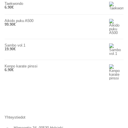
Taekwondo
6.90
€
Aikido puku A500
99.90
€
Sambo vol.1
19.90
€
Kenpo karate pinssi
6.90
€
Yhteystiedot
Hämeentie 34, 00530 Helsinki