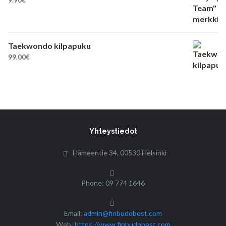
Taekwondo kilpapuku
99.00
€
Yhteystiedot
Hämeentie 34, 00530 Helsinki
Phone: 09 774 1646
Email:
admin@finbudobest.com
Web:
https://www.finbudobest.com