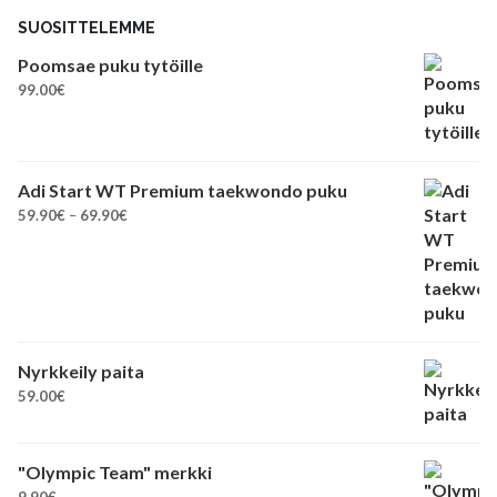
SUOSITTELEMME
Poomsae puku tytöille
99.00
€
Adi Start WT Premium taekwondo puku
Hintaluokka:
59.90
€
–
69.90
€
59.90€
-
69.90€
Nyrkkeily paita
59.00
€
"Olympic Team" merkki
9.90
€