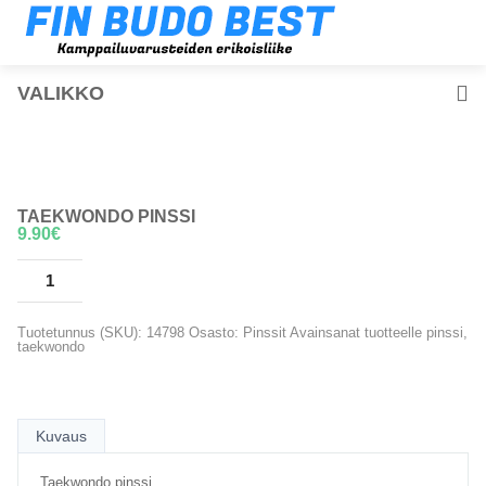
VALIKKO
TAEKWONDO PINSSI
9.90
€
LISÄÄ OSTOSKORIIN
Tuotetunnus (SKU):
14798
Osasto:
Pinssit
Avainsanat tuotteelle
pinssi
,
taekwondo
Kuvaus
Taekwondo pinssi