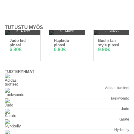
TUTUSTU MYÖS
LISÄÄ
LISÄÄ
LISÄÄ
Judo kid
Hapkido
Bushi-fan
OSTOSKORIIN
OSTOSKORIIN
OSTOSKORIIN
pinssi
pinssi
style pinssi
6.90
€
6.90
€
9.90
€
TUOTERYHMÄT
Adidas tuotteet
Taekwondo
Judo
Karate
Nyrkkeily