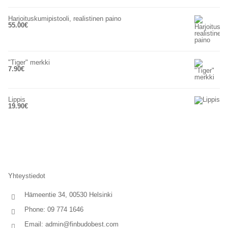
Harjoituskumipistooli, realistinen paino
55.00
€
"Tiger" merkki
7.90
€
Lippis
19.90
€
Yhteystiedot
Hämeentie 34, 00530 Helsinki
Phone: 09 774 1646
Email:
admin@finbudobest.com