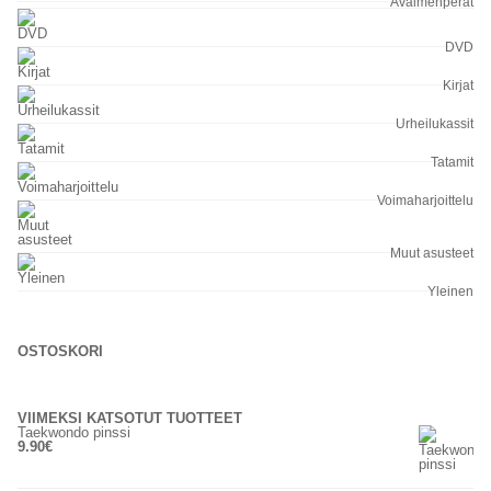
Avaimenperät
DVD
Kirjat
Urheilukassit
Tatamit
Voimaharjoittelu
Muut asusteet
Yleinen
OSTOSKORI
VIIMEKSI KATSOTUT TUOTTEET
Taekwondo pinssi
9.90
€