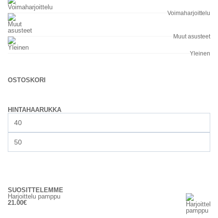
Voimaharjoittelu
Muut asusteet
Yleinen
OSTOSKORI
HINTAHAARUKKA
Minimihinta
Maksimihinta
SUODATA
SUOSITTELEMME
Harjoittelu pamppu
21.00
€