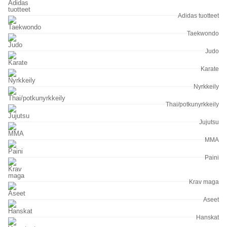
Adidas tuotteet
Taekwondo
Judo
Karate
Nyrkkeily
Thai/potkunyrkkeily
Jujutsu
MMA
Paini
Krav maga
Aseet
Hanskat