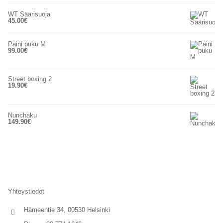
WT Säärisuoja
45.00
€
Paini puku M
99.00
€
Street boxing 2
19.90
€
Nunchaku
149.90
€
Yhteystiedot
Hämeentie 34, 00530 Helsinki