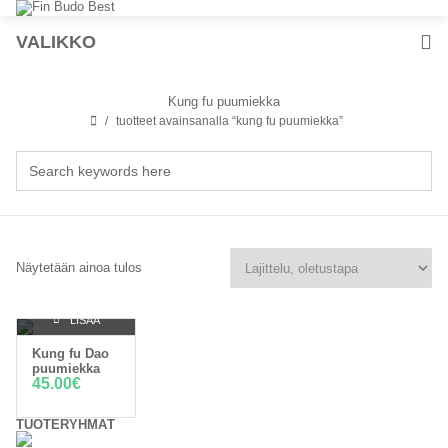
VALIKKO
Kung fu puumiekka
tuotteet avainsanalla “kung fu puumiekka”
Näytetään ainoa tulos
LISÄÄ
Kung fu Dao
OSTOSKORIIN
puumiekka
45.00
€
TUOTERYHMÄT