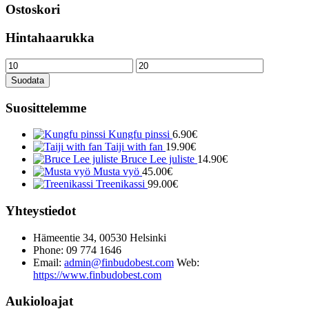
Ostoskori
Hintahaarukka
Minimihinta
Maksimihinta
Suodata
Suosittelemme
Kungfu pinssi
6.90
€
Taiji with fan
19.90
€
Bruce Lee juliste
14.90
€
Musta vyö
45.00
€
Treenikassi
99.00
€
Yhteystiedot
Hämeentie 34, 00530 Helsinki
Phone: 09 774 1646
Email:
admin@finbudobest.com
Web:
https://www.finbudobest.com
Aukioloajat