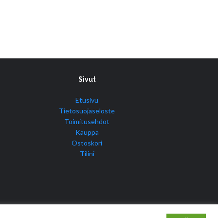
Sivut
Etusivu
Tietosuojaseloste
Toimitusehdot
Kauppa
Ostoskori
Tilini