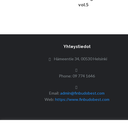
Yhteystiedot
Hämeentie 34, 00530 Helsinki
Phone: 09 774 1646
Email:
admin@finbudobest.com
Web:
https://www.finbudobest.com