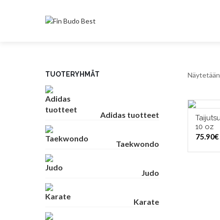
TUOTERYHMÄT
Näytetään 
Adidas tuotteet
Taijuts
VAL
10 oz
75.90
€
Taekwondo
Judo
Karate