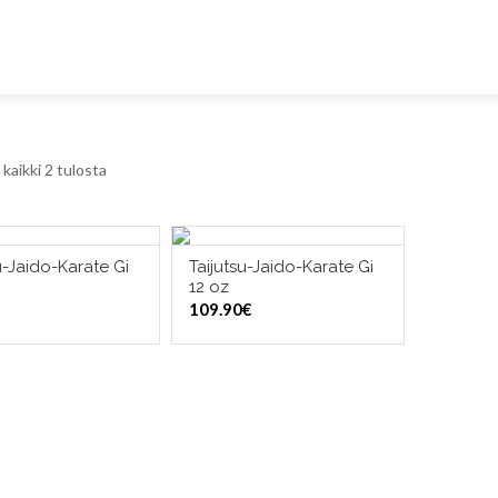
kaikki 2 tulosta
u-Jaido-Karate Gi
Taijutsu-Jaido-Karate Gi
ITSE VAIHTOEHDOISTA
VALITSE VAIHTOEHDOISTA
12 oz
109.90
€