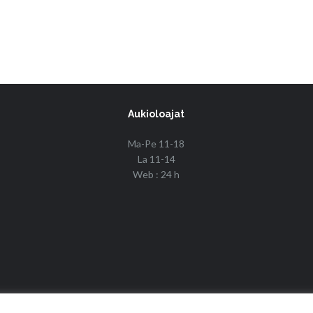
Aukioloajat
Ma-Pe 11-18
La 11-14
Web : 24 h