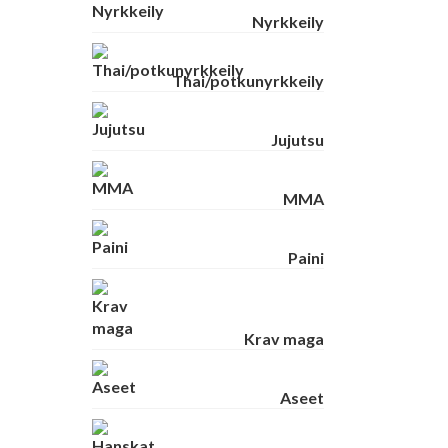
Nyrkkeily
Thai/potkunyrkkeily
Jujutsu
MMA
Paini
Krav maga
Aseet