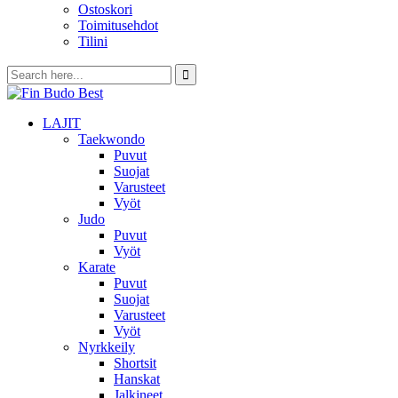
Ostoskori
Toimitusehdot
Tilini
LAJIT
Taekwondo
Puvut
Suojat
Varusteet
Vyöt
Judo
Puvut
Vyöt
Karate
Puvut
Suojat
Varusteet
Vyöt
Nyrkkeily
Shortsit
Hanskat
Jalkineet