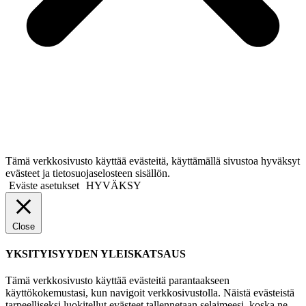
Tämä verkkosivusto käyttää evästeitä, käyttämällä sivustoa hyväksyt
evästeet ja tietosuojaselosteen sisällön.
Eväste asetukset
HYVÄKSY
Close
YKSITYISYYDEN YLEISKATSAUS
Tämä verkkosivusto käyttää evästeitä parantaakseen
käyttökokemustasi, kun navigoit verkkosivustolla. Näistä evästeistä
tarpeelliseksi luokitellut evästeet tallennetaan selaimeesi, koska ne