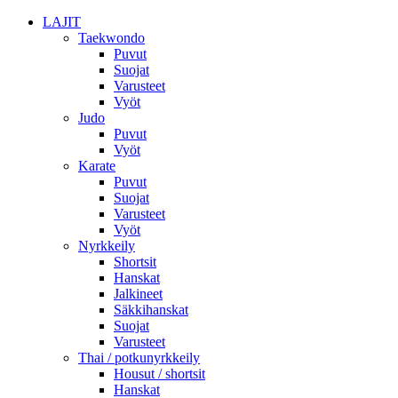
LAJIT
Taekwondo
Puvut
Suojat
Varusteet
Vyöt
Judo
Puvut
Vyöt
Karate
Puvut
Suojat
Varusteet
Vyöt
Nyrkkeily
Shortsit
Hanskat
Jalkineet
Säkkihanskat
Suojat
Varusteet
Thai / potkunyrkkeily
Housut / shortsit
Hanskat