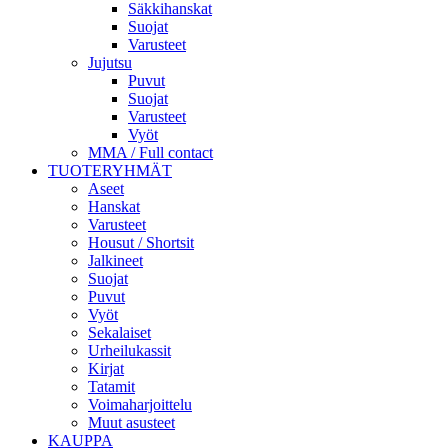
Säkkihanskat
Suojat
Varusteet
Jujutsu
Puvut
Suojat
Varusteet
Vyöt
MMA / Full contact
TUOTERYHMÄT
Aseet
Hanskat
Varusteet
Housut / Shortsit
Jalkineet
Suojat
Puvut
Vyöt
Sekalaiset
Urheilukassit
Kirjat
Tatamit
Voimaharjoittelu
Muut asusteet
KAUPPA