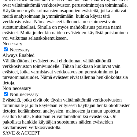
ovat välttämättömiä verkkosivuston perustoimintojen toiminnalle.
Käytämme myös kolmansien osapuolien evästeitä, jotka auttavat
meitä analysoimaan ja ymmärtämään, kuinka käytät tätä
verkkosivustoa. Nämä evästeet tallennetaan selaimeesi vain
suostumuksellasi. Sinulla on myös mahdollisuus poistaa nämä
evästeet. Mutta joidenkin näiden evästeiden käytöstä poistaminen
voi vaikuttaa selauskokemukseen.
Necessary
Necessary
Always Enabled
Välttämättömät evästeet ovat ehdottoman välttämättömiä
verkkosivuston toimivuudelle. Tähän luokkaan kuuluvat vain
evästeet, jotka varmistavat verkkosivuston perustoiminnot ja
turvaominaisuudet. Nämä evästeet eivät tallenna henkilökohtaisia
tietoja.
Non-necessary
Non-necessary
Evästeitä, jotka eivät ole täysin välttämättömiä verkkosivuston
toiminnalle ja joita käytetään erityisesti käyttäjän henkilökohtaisten
tietojen keräämiseen analyysien, mainosten ja muun upotetun
sisällön kautta, kutsutaan ei-välttämättömiksi evästeiksi. On
pakollista hankkia käyttäjän suostumus näiden evästeiden
käyttämiseen verkkosivustolla.
SAVE & ACCEPT