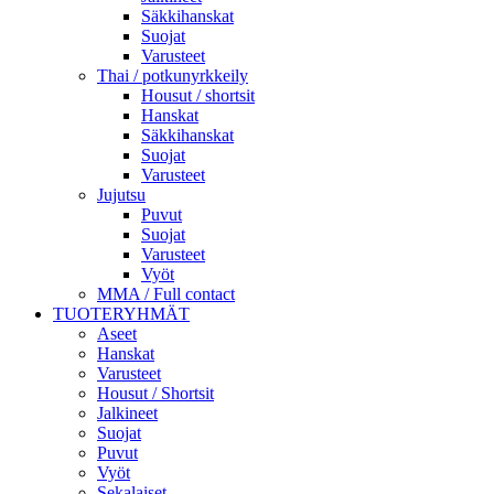
Säkkihanskat
Suojat
Varusteet
Thai / potkunyrkkeily
Housut / shortsit
Hanskat
Säkkihanskat
Suojat
Varusteet
Jujutsu
Puvut
Suojat
Varusteet
Vyöt
MMA / Full contact
TUOTERYHMÄT
Aseet
Hanskat
Varusteet
Housut / Shortsit
Jalkineet
Suojat
Puvut
Vyöt
Sekalaiset