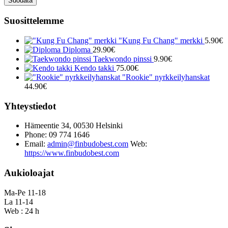
Suodata
Suosittelemme
"Kung Fu Chang" merkki
5.90
€
Diploma
29.90
€
Taekwondo pinssi
9.90
€
Kendo takki
75.00
€
"Rookie" nyrkkeilyhanskat
44.90
€
Yhteystiedot
Hämeentie 34, 00530 Helsinki
Phone: 09 774 1646
Email:
admin@finbudobest.com
Web:
https://www.finbudobest.com
Aukioloajat
Ma-Pe 11-18
La 11-14
Web : 24 h