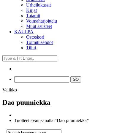
Urheilukassit
Kirjat
Tatamit
Voimaharjoittelu
Muut asusteet
KAUPPA
Ostoskori
Toimitusehdot
Tilini
Valikko
Dao puumiekka
Tuotteet avainsanalla “Dao puumiekka”