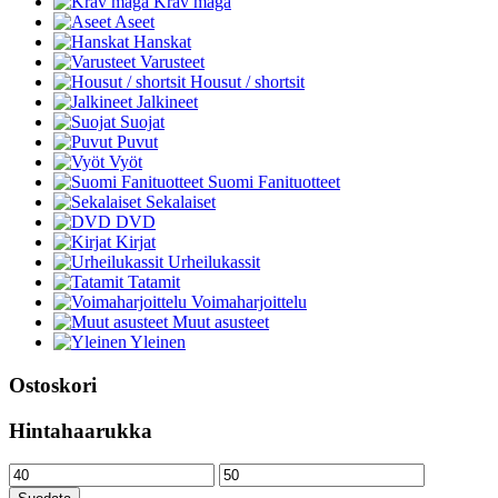
Krav maga
Aseet
Hanskat
Varusteet
Housut / shortsit
Jalkineet
Suojat
Puvut
Vyöt
Suomi Fanituotteet
Sekalaiset
DVD
Kirjat
Urheilukassit
Tatamit
Voimaharjoittelu
Muut asusteet
Yleinen
Ostoskori
Hintahaarukka
Minimihinta
Maksimihinta