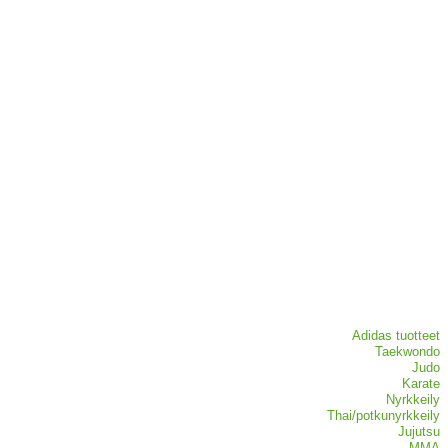
Adidas tuotteet
Taekwondo
Judo
Karate
Nyrkkeily
Thai/potkunyrkkeily
Jujutsu
MMA