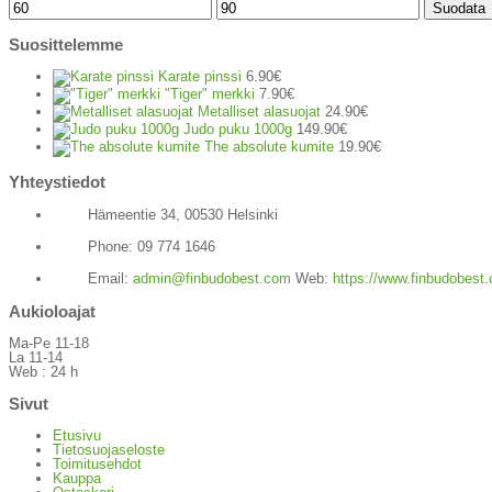
Minimihinta
Maksimihinta
Suodata
Suosittelemme
Karate pinssi
6.90
€
"Tiger" merkki
7.90
€
Metalliset alasuojat
24.90
€
Judo puku 1000g
149.90
€
The absolute kumite
19.90
€
Yhteystiedot
Hämeentie 34, 00530 Helsinki
Phone: 09 774 1646
Email:
admin@finbudobest.com
Web:
https://www.finbudobest
Aukioloajat
Ma-Pe 11-18
La 11-14
Web : 24 h
Sivut
Etusivu
Tietosuojaseloste
Toimitusehdot
Kauppa