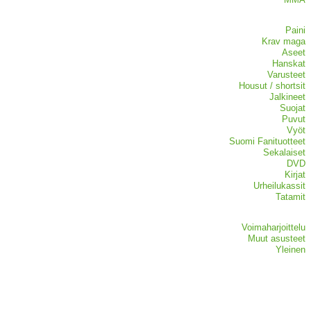
Paini
Krav maga
Aseet
Hanskat
Varusteet
Housut / shortsit
Jalkineet
Suojat
Puvut
Vyöt
Suomi Fanituotteet
Sekalaiset
DVD
Kirjat
Urheilukassit
Tatamit
Voimaharjoittelu
Muut asusteet
Yleinen