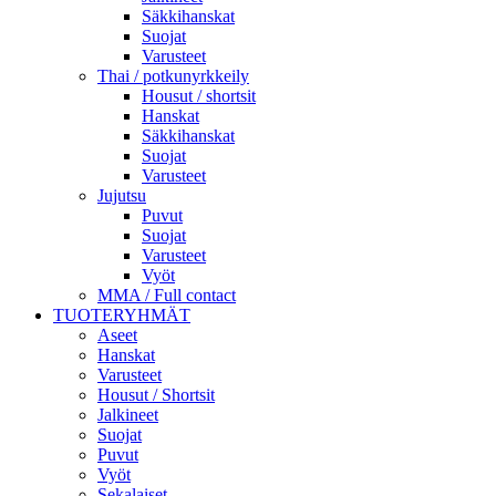
Säkkihanskat
Suojat
Varusteet
Thai / potkunyrkkeily
Housut / shortsit
Hanskat
Säkkihanskat
Suojat
Varusteet
Jujutsu
Puvut
Suojat
Varusteet
Vyöt
MMA / Full contact
TUOTERYHMÄT
Aseet
Hanskat
Varusteet
Housut / Shortsit
Jalkineet
Suojat
Puvut
Vyöt
Sekalaiset