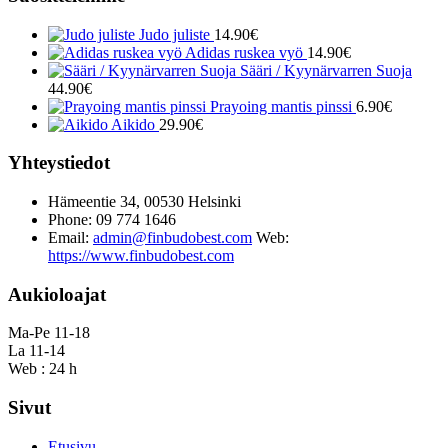
Judo juliste
14.90
€
Adidas ruskea vyö
14.90
€
Sääri / Kyynärvarren Suoja
44.90
€
Prayoing mantis pinssi
6.90
€
Aikido
29.90
€
Yhteystiedot
Hämeentie 34, 00530 Helsinki
Phone: 09 774 1646
Email:
admin@finbudobest.com
Web:
https://www.finbudobest.com
Aukioloajat
Ma-Pe 11-18
La 11-14
Web : 24 h
Sivut
Etusivu