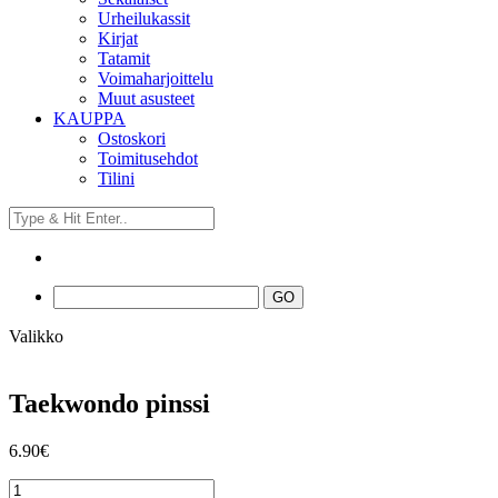
Urheilukassit
Kirjat
Tatamit
Voimaharjoittelu
Muut asusteet
KAUPPA
Ostoskori
Toimitusehdot
Tilini
Valikko
Taekwondo pinssi
6.90
€
Taekwondo