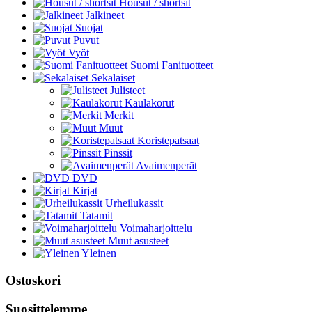
Housut / shortsit
Jalkineet
Suojat
Puvut
Vyöt
Suomi Fanituotteet
Sekalaiset
Julisteet
Kaulakorut
Merkit
Muut
Koristepatsaat
Pinssit
Avaimenperät
DVD
Kirjat
Urheilukassit
Tatamit
Voimaharjoittelu
Muut asusteet
Yleinen
Ostoskori
Suosittelemme