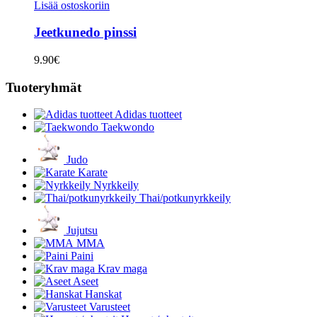
Lisää ostoskoriin
Jeetkunedo pinssi
9.90
€
Tuoteryhmät
Adidas tuotteet
Taekwondo
Judo
Karate
Nyrkkeily
Thai/potkunyrkkeily
Jujutsu
MMA
Paini
Krav maga
Aseet
Hanskat
Varusteet