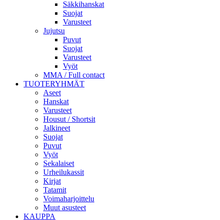
Säkkihanskat
Suojat
Varusteet
Jujutsu
Puvut
Suojat
Varusteet
Vyöt
MMA / Full contact
TUOTERYHMÄT
Aseet
Hanskat
Varusteet
Housut / Shortsit
Jalkineet
Suojat
Puvut
Vyöt
Sekalaiset
Urheilukassit
Kirjat
Tatamit
Voimaharjoittelu
Muut asusteet
KAUPPA