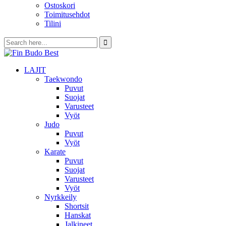
Ostoskori
Toimitusehdot
Tilini
LAJIT
Taekwondo
Puvut
Suojat
Varusteet
Vyöt
Judo
Puvut
Vyöt
Karate
Puvut
Suojat
Varusteet
Vyöt
Nyrkkeily
Shortsit
Hanskat
Jalkineet