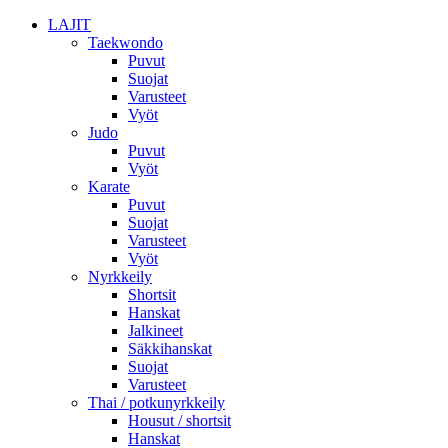
LAJIT
Taekwondo
Puvut
Suojat
Varusteet
Vyöt
Judo
Puvut
Vyöt
Karate
Puvut
Suojat
Varusteet
Vyöt
Nyrkkeily
Shortsit
Hanskat
Jalkineet
Säkkihanskat
Suojat
Varusteet
Thai / potkunyrkkeily
Housut / shortsit
Hanskat