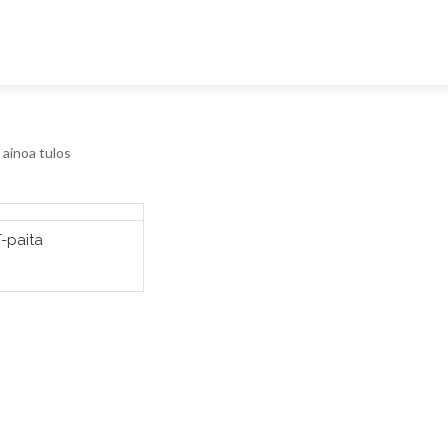
ainoa tulos
-paita
ITSE VAIHTOEHDOISTA