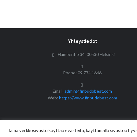
Yhteystiedot
Hämeentie 34, 00530 Helsinki
Phone: 09 774 1646
Email:
admin@finbudobest.com
Web:
https://www.finbudobest.com
Tämä verkkosivusto käyttää evästeitä, käyttämällä sivustoa hyväk