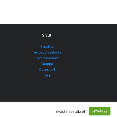
Sivut
Etusivu
Tietosuojaseloste
Toimitusehdot
Kauppa
Ostoskori
Tilini
Eväste asetukset
HYVÄKSY