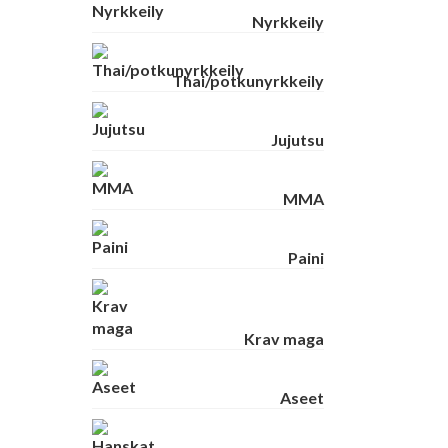
Nyrkkeily
Thai/potkunyrkkeily
Jujutsu
MMA
Paini
Krav maga
Aseet