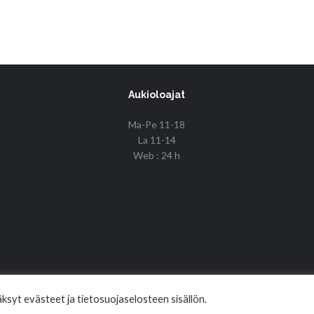
Aukioloajat
Ma-Pe 11-18
La 11-14
Web : 24 h
© Copyright 2017 Fin Budo Best | Golden Tiger
syt evästeet ja tietosuojaselosteen sisällön.