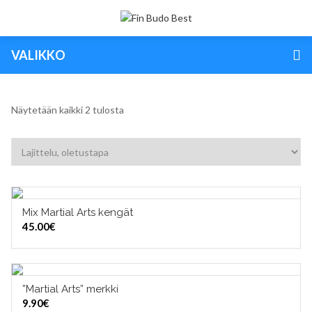
VALIKKO
Näytetään kaikki 2 tulosta
Mix Martial Arts kengät
VALITSE VAIHTOEHDOISTA
45.00
€
TUOTERYHMÄT
”Martial Arts” merkki
LISÄÄ OSTOSKORIIN
9.90
€