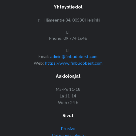
Yhteystiedot
Hämeentie 34, 00530 Helsinki
Phone: 09 774 1646
Email:
admin@finbudobest.com
Web:
https://www.finbudobest.com
Aukioloajat
Ma-Pe 11-18
La 11-14
Web : 24 h
Sivut
Etusivu
Tietosuojaseloste