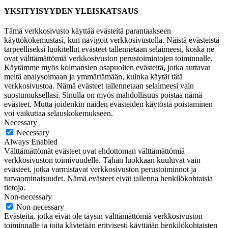
YKSITYISYYDEN YLEISKATSAUS
Tämä verkkosivusto käyttää evästeitä parantaakseen
käyttökokemustasi, kun navigoit verkkosivustolla. Näistä evästeistä
tarpeelliseksi luokitellut evästeet tallennetaan selaimeesi, koska ne
ovat välttämättömiä verkkosivuston perustoimintojen toiminnalle.
Käytämme myös kolmansien osapuolien evästeitä, jotka auttavat
meitä analysoimaan ja ymmärtämään, kuinka käytät tätä
verkkosivustoa. Nämä evästeet tallennetaan selaimeesi vain
suostumuksellasi. Sinulla on myös mahdollisuus poistaa nämä
evästeet. Mutta joidenkin näiden evästeiden käytöstä poistaminen
voi vaikuttaa selauskokemukseen.
Necessary
Necessary
Always Enabled
Välttämättömät evästeet ovat ehdottoman välttämättömiä
verkkosivuston toimivuudelle. Tähän luokkaan kuuluvat vain
evästeet, jotka varmistavat verkkosivuston perustoiminnot ja
turvaominaisuudet. Nämä evästeet eivät tallenna henkilökohtaisia
tietoja.
Non-necessary
Non-necessary
Evästeitä, jotka eivät ole täysin välttämättömiä verkkosivuston
toiminnalle ja joita käytetään erityisesti käyttäjän henkilökohtaisten