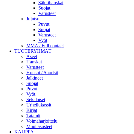
Säkkihanskat
Suojat
Varusteet
Jujutsu
Puvut
Suojat
Varusteet
Vyöt
MMA / Full contact
TUOTERYHMÄT
Aseet
Hanskat
Varusteet
Housut / Shortsit
Jalkineet
Suojat
Puvut
Vyöt
Sekalaiset
Urheilukassit
Kirjat
Tatamit
Voimaharjoittelu
Muut asusteet
KAUPPA