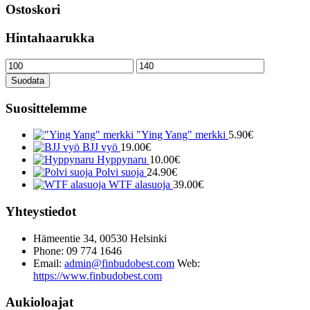
Ostoskori
Hintahaarukka
Minimihinta
Maksimihinta
Suodata
Suosittelemme
"Ying Yang" merkki
5.90
€
BJJ vyö
19.00
€
Hyppynaru
10.00
€
Polvi suoja
24.90
€
WTF alasuoja
39.00
€
Yhteystiedot
Hämeentie 34, 00530 Helsinki
Phone: 09 774 1646
Email:
admin@finbudobest.com
Web:
https://www.finbudobest.com
Aukioloajat