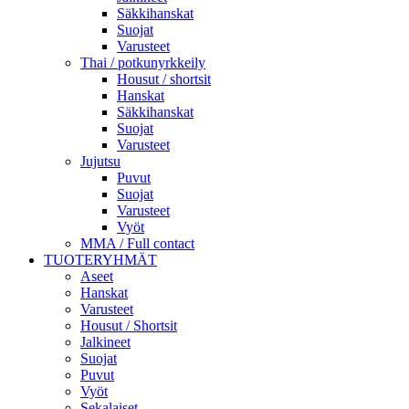
Säkkihanskat
Suojat
Varusteet
Thai / potkunyrkkeily
Housut / shortsit
Hanskat
Säkkihanskat
Suojat
Varusteet
Jujutsu
Puvut
Suojat
Varusteet
Vyöt
MMA / Full contact
TUOTERYHMÄT
Aseet
Hanskat
Varusteet
Housut / Shortsit
Jalkineet
Suojat
Puvut
Vyöt
Sekalaiset