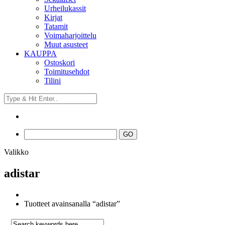
Urheilukassit
Kirjat
Tatamit
Voimaharjoittelu
Muut asusteet
KAUPPA
Ostoskori
Toimitusehdot
Tilini
Valikko
adistar
Tuotteet avainsanalla “adistar”