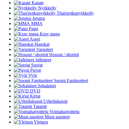
Karate
Nyrkkeily
Thai/potkunyrkkeily
Jujutsu
MMA
Paini
Krav maga
Aseet
Hanskat
Varusteet
Housut / shortsit
Jalkineet
Suojat
Puvut
Vyöt
Suomi Fanituotteet
Sekalaiset
DVD
Kirjat
Urheilukassit
Tatamit
Voimaharjoittelu
Muut asusteet
Yleinen