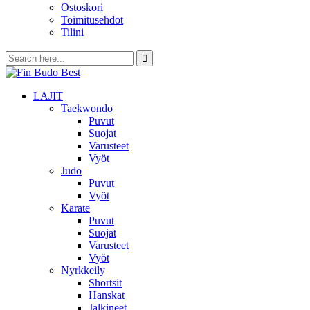
Ostoskori
Toimitusehdot
Tilini
LAJIT
Taekwondo
Puvut
Suojat
Varusteet
Vyöt
Judo
Puvut
Vyöt
Karate
Puvut
Suojat
Varusteet
Vyöt
Nyrkkeily
Shortsit
Hanskat
Jalkineet