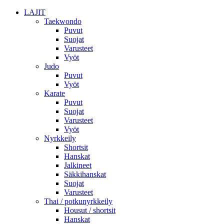
LAJIT
Taekwondo
Puvut
Suojat
Varusteet
Vyöt
Judo
Puvut
Vyöt
Karate
Puvut
Suojat
Varusteet
Vyöt
Nyrkkeily
Shortsit
Hanskat
Jalkineet
Säkkihanskat
Suojat
Varusteet
Thai / potkunyrkkeily
Housut / shortsit
Hanskat