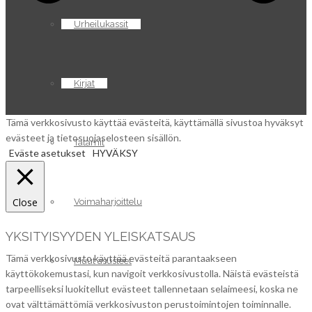
Urheilukassit
Kirjat
Tämä verkkosivusto käyttää evästeitä, käyttämällä sivustoa hyväksyt
evästeet ja tietosuojaselosteen sisällön.
Tatamit
Eväste asetukset
HYVÄKSY
Close
Voimaharjoittelu
YKSITYISYYDEN YLEISKATSAUS
Tämä verkkosivusto käyttää evästeitä parantaakseen
Muut asusteet
käyttökokemustasi, kun navigoit verkkosivustolla. Näistä evästeistä
tarpeelliseksi luokitellut evästeet tallennetaan selaimeesi, koska ne
ovat välttämättömiä verkkosivuston perustoimintojen toiminnalle.