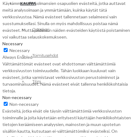
Käytämme myös kolmansien osapuolien evästeitä, jotka auttavat
KAUPPA
meitä analysoimaan ja ymmärtämään, kuinka käytät tätä
verkkosivustoa. Nämä evästeet tallennetaan selaimeesi vain
suostumuksellasi. Sinulla on myös mahdollisuus poistaa nämä
Ostoskori
evästeet. Mutta joidenkin näiden evästeiden käytöstä poistaminen
voi vaikuttaa selauskokemukseen.
Necessary
Necessary
Toimitusehdot
Always Enabled
Välttämättömät evästeet ovat ehdottoman välttämättömiä
verkkosivuston toimivuudelle. Tähän luokkaan kuuluvat vain
evästeet, jotka varmistavat verkkosivuston perustoiminnot ja
Tilini
turvaominaisuudet. Nämä evästeet eivät tallenna henkilökohtaisia
tietoja.
Non-necessary
Non-necessary
Evästeitä, jotka eivät ole täysin välttämättömiä verkkosivuston
toiminnalle ja joita käytetään erityisesti käyttäjän henkilökohtaisten
tietojen keräämiseen analyysien, mainosten ja muun upotetun
sisällön kautta, kutsutaan ei-välttämättömiksi evästeiksi. On