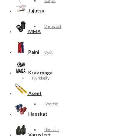
Suojat
Jujutsu
Varusteet
MMA
Paini
Vyöt
Krav maga
Nyrkkeily
Aseet
Shortsit
Hanskat
Hanskat
Varusteet