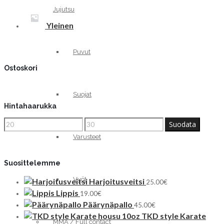
Jujutsu
Yleinen
Puvut
Ostoskori
Suojat
Hintahaarukka
Minimihinta
Maksimihinta
Suodata
Varusteet
Suosittelemme
Vyöt
Harjoitusveitsi
25.00
€
Lippis
19.00
€
Päärynäpallo
45.00
€
TKD style Karate
MMA / Full contact