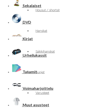
Sekalaiset
Housut / shortsit
DVD
Hanskat
Kirjat
Säkkihanskat
Urheilukassit
Tatamit
Suojat
Voimaharjoittelu
Varusteet
Muut asusteet