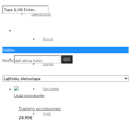
Taekwondo
Puvut
Valikko
Näytetään ainoa tulos
Suojat
Varusteet
Lisää ostoskoriin
Training accessories
Vyöt
24.90
€