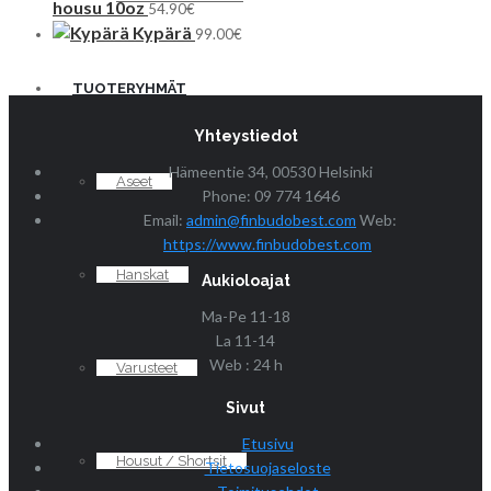
housu 10oz
54.90
€
Kypärä
99.00
€
TUOTERYHMÄT
Yhteystiedot
Hämeentie 34, 00530 Helsinki
Aseet
Phone: 09 774 1646
Email:
admin@finbudobest.com
Web:
https://www.finbudobest.com
Hanskat
Aukioloajat
Ma-Pe 11-18
La 11-14
Web : 24 h
Varusteet
Sivut
Etusivu
Housut / Shortsit
Tietosuojaseloste