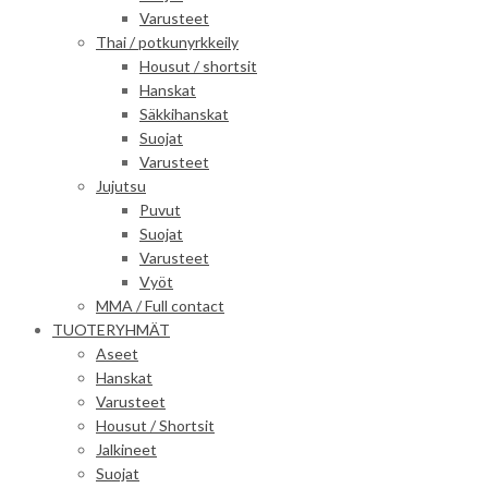
Varusteet
Thai / potkunyrkkeily
Housut / shortsit
Hanskat
Säkkihanskat
Suojat
Varusteet
Jujutsu
Puvut
Suojat
Varusteet
Vyöt
MMA / Full contact
TUOTERYHMÄT
Aseet
Hanskat
Varusteet
Housut / Shortsit
Jalkineet
Suojat