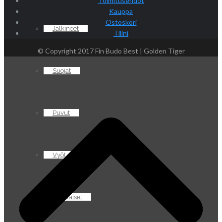
Toimitusehdot
Kauppa
Ostoskori
Jalkineet
Tilini
© Copyright 2017 Fin Budo Best | Golden Tiger
Suojat
Puvut
Vyöt
Sekalaiset