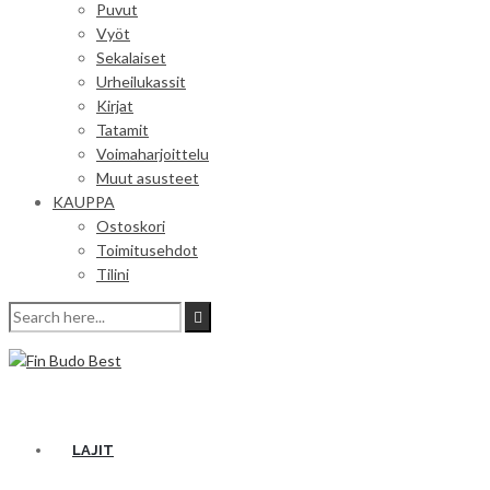
Puvut
Vyöt
Sekalaiset
Urheilukassit
Kirjat
Tatamit
Voimaharjoittelu
Muut asusteet
KAUPPA
Ostoskori
Toimitusehdot
Tilini
LAJIT