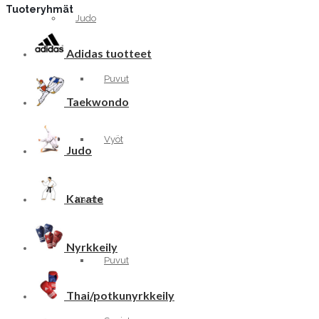
Tuoteryhmät
Judo
Adidas tuotteet
Puvut
Taekwondo
Vyöt
Judo
Karate
Karate
Nyrkkeily
Puvut
Thai/potkunyrkkeily