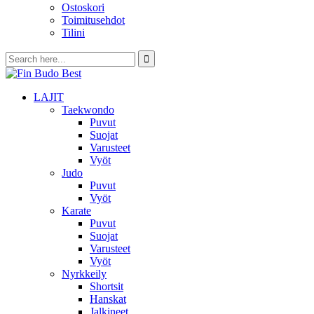
Ostoskori
Toimitusehdot
Tilini
LAJIT
Taekwondo
Puvut
Suojat
Varusteet
Vyöt
Judo
Puvut
Vyöt
Karate
Puvut
Suojat
Varusteet
Vyöt
Nyrkkeily
Shortsit
Hanskat
Jalkineet