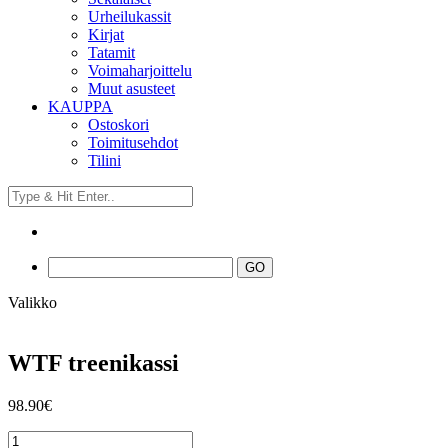
Urheilukassit
Kirjat
Tatamit
Voimaharjoittelu
Muut asusteet
KAUPPA
Ostoskori
Toimitusehdot
Tilini
Valikko
WTF treenikassi
98.90
€
WTF