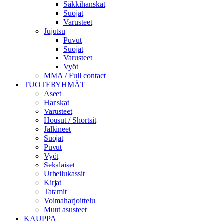
Säkkihanskat
Suojat
Varusteet
Jujutsu
Puvut
Suojat
Varusteet
Vyöt
MMA / Full contact
TUOTERYHMÄT
Aseet
Hanskat
Varusteet
Housut / Shortsit
Jalkineet
Suojat
Puvut
Vyöt
Sekalaiset
Urheilukassit
Kirjat
Tatamit
Voimaharjoittelu
Muut asusteet
KAUPPA