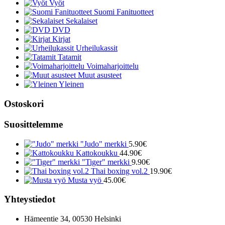
Vyöt
Suomi Fanituotteet
Sekalaiset
DVD
Kirjat
Urheilukassit
Tatamit
Voimaharjoittelu
Muut asusteet
Yleinen
Ostoskori
Suosittelemme
"Judo" merkki
5.90
€
Kattokoukku
44.90
€
"Tiger" merkki
9.90
€
Thai boxing vol.2
19.90
€
Musta vyö
45.00
€
Yhteystiedot
Hämeentie 34, 00530 Helsinki