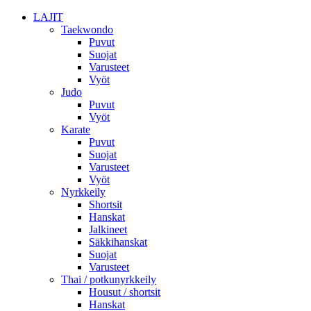
LAJIT
Taekwondo
Puvut
Suojat
Varusteet
Vyöt
Judo
Puvut
Vyöt
Karate
Puvut
Suojat
Varusteet
Vyöt
Nyrkkeily
Shortsit
Hanskat
Jalkineet
Säkkihanskat
Suojat
Varusteet
Thai / potkunyrkkeily
Housut / shortsit
Hanskat