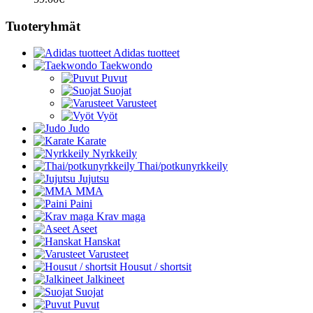
Tuoteryhmät
Adidas tuotteet
Taekwondo
Puvut
Suojat
Varusteet
Vyöt
Judo
Karate
Nyrkkeily
Thai/potkunyrkkeily
Jujutsu
MMA
Paini
Krav maga
Aseet
Hanskat
Varusteet
Housut / shortsit
Jalkineet
Suojat
Puvut