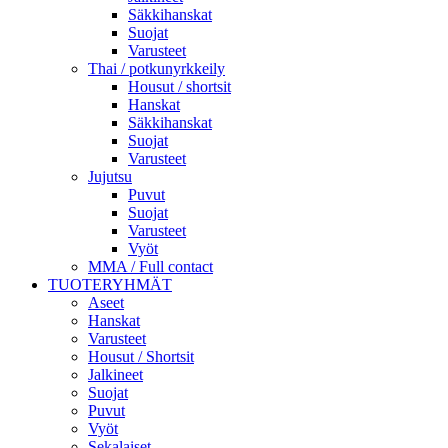
Säkkihanskat
Suojat
Varusteet
Thai / potkunyrkkeily
Housut / shortsit
Hanskat
Säkkihanskat
Suojat
Varusteet
Jujutsu
Puvut
Suojat
Varusteet
Vyöt
MMA / Full contact
TUOTERYHMÄT
Aseet
Hanskat
Varusteet
Housut / Shortsit
Jalkineet
Suojat
Puvut
Vyöt
Sekalaiset