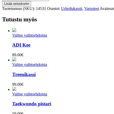
treenikassi
Lisää ostoskoriin
määrä
Tuotetunnus (SKU):
14531
Osastot:
Urheilukassit
,
Varusteet
Avainsan
Tutustu myös
Valitse vaihtoehdoista
ADI Kee
89.00
€
Valitse vaihtoehdoista
Treenikassi
99.00
€
Valitse vaihtoehdoista
Taekwondo pistari
59.00
€