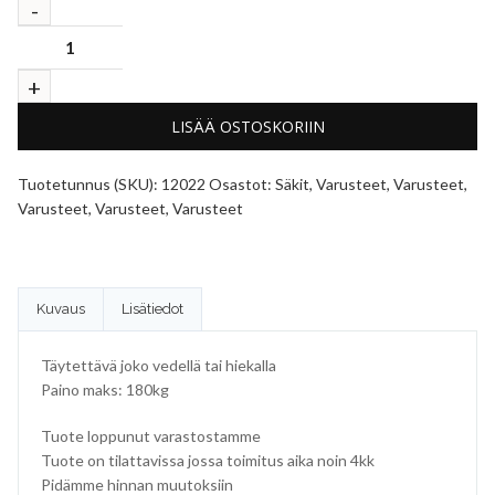
LISÄÄ OSTOSKORIIN
Tuotetunnus (SKU):
12022
Osastot:
Säkit
,
Varusteet
,
Varusteet
,
Varusteet
,
Varusteet
,
Varusteet
Kuvaus
Lisätiedot
Täytettävä joko vedellä tai hiekalla
Paino maks: 180kg
Tuote loppunut varastostamme
Tuote on tilattavissa jossa toimitus aika noin 4kk
Pidämme hinnan muutoksiin