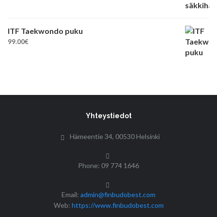
ITF Taekwondo puku
99.00
€
Yhteystiedot
Hämeentie 34, 00530 Helsinki
Phone: 09 774 1646
Email:
admin@finbudobest.com
Web:
https://www.finbudobest.com