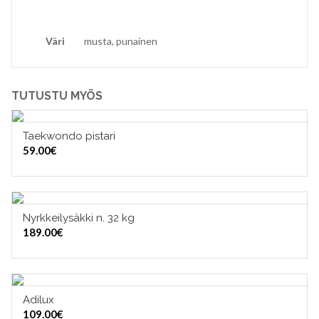
Väri
musta, punainen
TUTUSTU MYÖS
Taekwondo pistari
VALITSE VAIHTOEHDOISTA
59.00
€
Nyrkkeilysäkki n. 32 kg
LISÄÄ OSTOSKORIIN
189.00
€
Adilux
VALITSE VAIHTOEHDOISTA
109.00
€