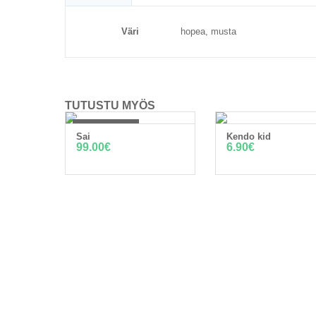
Väri
hopea, musta
TUTUSTU MYÖS
Out of Stock
Sai
Kendo kid
OUT OF STOCK
LISÄÄ OSTOSKOR
99.00
€
6.90
€