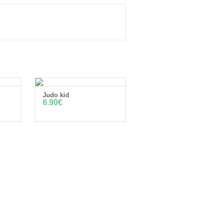
Judo kid
IIN
LISÄÄ OSTOSKORIIN
6.90
€