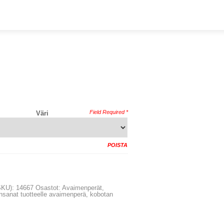
Väri
POISTA
LISÄÄ OSTOSKORIIN
SKU):
14667
Osastot:
Avaimenperät
,
nsanat tuotteelle
avaimenperä
,
kobotan