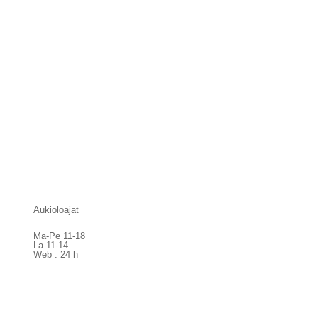
Aukioloajat
Ma-Pe 11-18
La 11-14
Web : 24 h