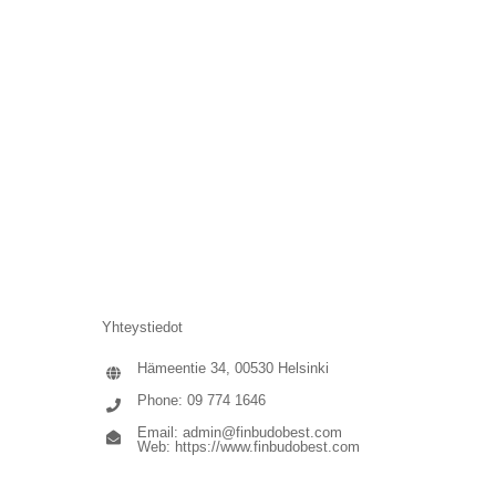
Yhteystiedot
Hämeentie 34, 00530 Helsinki
Phone: 09 774 1646
Email:
admin@finbudobest.com
Web:
https://www.finbudobest.com