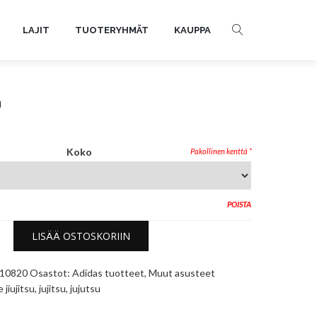
LAJIT
TUOTERYHMÄT
KAUPPA
a
Koko
POISTA
LISÄÄ OSTOSKORIIN
10820
Osastot:
Adidas tuotteet
,
Muut asusteet
le
jiujitsu
,
jujitsu
,
jujutsu