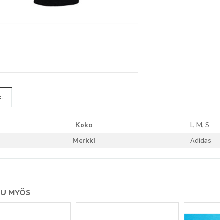
ot
Koko
L, M, S
Merkki
Adidas
U MYÖS