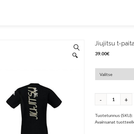
Jiujitsu t-pait
39.00
€
🔍
Tuotetunnus (SKU):
Avainsanat tuotteel