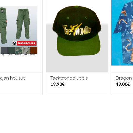
ajan housut
Taekwondo lippis
Dragon
LITSE VAIHTOEHDOISTA
LISÄÄ OSTOSKORIIN
VALI
19.90
€
49.00
€