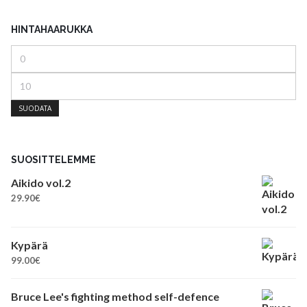
HINTAHAARUKKA
Minimihinta
Maksimihinta
SUODATA
SUOSITTELEMME
Aikido vol.2
29.90
€
Kypärä
99.00
€
Bruce Lee's fighting method self-defence