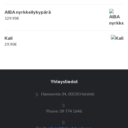
AIBA nyrkkeilykypärä
129.90
€
Kali
29.90
€
Yhteystiedot
Hämeentie 34, 00530 Helsinki
Phone: 09 774 1646