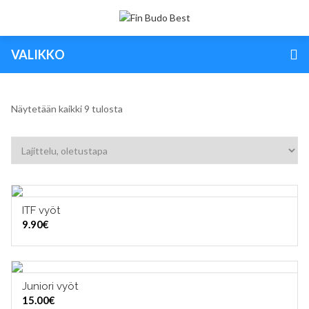
VALIKKO
Näytetään kaikki 9 tulosta
ITF vyöt
VALITSE VAIHTOEHDOISTA
9.90
€
Juniori vyöt
VALITSE VAIHTOEHDOISTA
15.00
€