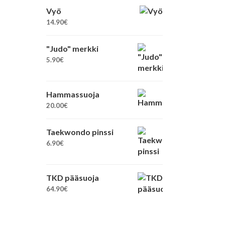
Vyö
14.90
€
"Judo" merkki
5.90
€
Hammassuoja
20.00
€
Taekwondo pinssi
6.90
€
TKD pääsuoja
64.90
€