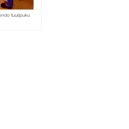
ndo tuulipuku
ITSE VAIHTOEHDOISTA