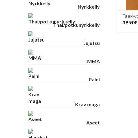
Nyrkkeily
Taekwo
VAL
39.90
€
Thai/potkunyrkkeily
Jujutsu
MMA
Paini
Krav maga
Aseet