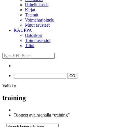
Urheilukassit
Kirjat
Tatamit
Voimaharjoittelu
Muut asusteet
KAUPPA
Ostoskori
Toimitusehdot
Tilini
Valikko
training
Tuotteet avainsanalla “training”