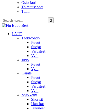
Ostoskori
Toimitusehdot
Tilini
LAJIT
Taekwondo
Puvut
Suojat
Varusteet
Vyöt
Judo
Puvut
Vyöt
Karate
Puvut
Suojat
Varusteet
Vyöt
Nyrkkeily
Shortsit
Hanskat
Jalkineet