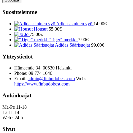
Suodata
Suosittelemme
Adidas sininen vyö
14.90
€
Housut
55.00
€
Jo
75.00
€
"Tiger" merkki
7.90
€
Adidas Säärisuojat
99.00
€
Yhteystiedot
Hämeentie 34, 00530 Helsinki
Phone: 09 774 1646
Email:
admin@finbudobest.com
Web:
https://www.finbudobest.com
Aukioloajat
Ma-Pe 11-18
La 11-14
Web : 24 h
Sivut