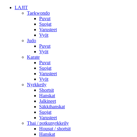
LAJIT
Taekwondo
Puvut
Suojat
Varusteet
Vyöt
Judo
Puvut
Vyöt
Karate
Puvut
Suojat
Varusteet
Vyöt
Nyrkkeily
Shortsit
Hanskat
Jalkineet
Säkkihanskat
Suojat
Varusteet
Thai / potkunyrkkeily
Housut / shortsit
Hanskat