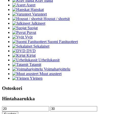
Krav maga
Aseet
Hanskat
Varusteet
Housut / shortsit
Jalkineet
Suojat
Puvut
Vyöt
Suomi Fanituotteet
Sekalaiset
DVD
Kirjat
Urheilukassit
Tatamit
Voimaharjoittelu
Muut asusteet
Yleinen
Ostoskori
Hintahaarukka
Minimihinta
Maksimihinta