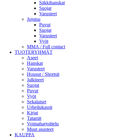
Säkkihanskat
Suojat
Varusteet
Jujutsu
Puvut
Suojat
Varusteet
Vyöt
MMA / Full contact
TUOTERYHMÄT
Aseet
Hanskat
Varusteet
Housut / Shortsit
Jalkineet
Suojat
Puvut
Vyöt
Sekalaiset
Urheilukassit
Kirjat
Tatamit
Voimaharjoittelu
Muut asusteet
KAUPPA