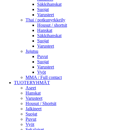
Säkkihanskat
Suojat
Varusteet
Thai / potkunyrkkeily
Housut / shortsit
Hanskat
Säkkihanskat
Suojat
Varusteet
Jujutsu
Puvut
Suojat
Varusteet
Vyöt
MMA / Full contact
TUOTERYHMÄT
Aseet
Hanskat
Varusteet
Housut / Shortsit
Jalkineet
Suojat
Puvut
Vyöt
Sekalaiset