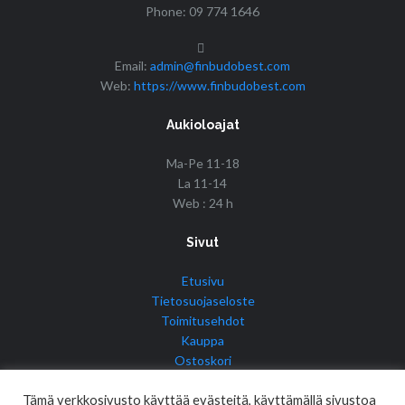
Phone: 09 774 1646
Email:
admin@finbudobest.com
Web:
https://www.finbudobest.com
Aukioloajat
Ma-Pe 11-18
La 11-14
Web : 24 h
Sivut
Etusivu
Tietosuojaseloste
Toimitusehdot
Kauppa
Ostoskori
Tilini
Tämä verkkosivusto käyttää evästeitä, käyttämällä sivustoa