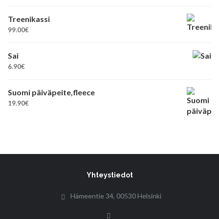
Treenikassi
99.00
€
Sai
6.90
€
Suomi päiväpeite,fleece
19.90
€
Yhteystiedot
Hämeentie 34, 00530 Helsinki