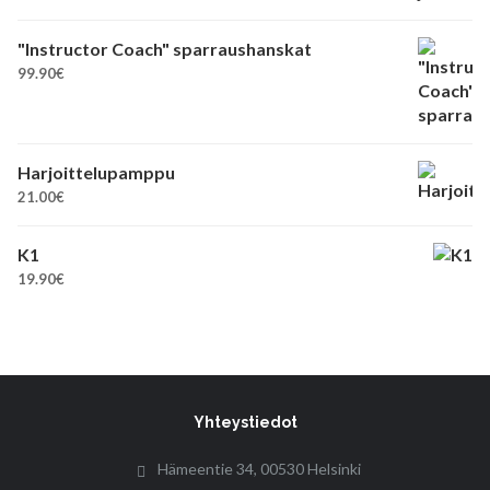
"Instructor Coach" sparraushanskat
99.90
€
Harjoittelupamppu
21.00
€
K1
19.90
€
Yhteystiedot
Hämeentie 34, 00530 Helsinki