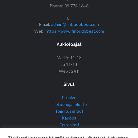
Phone: 09 774 1646
Email:
admin@finbudobest.com
Web:
https://www.finbudobest.com
Aukioloajat
Ma-Pe 11-18
La 11-14
Web : 24 h
Sivut
Etusivu
Tietosuojaseloste
Toimitusehdot
Kauppa
Ostoskori
Tilini