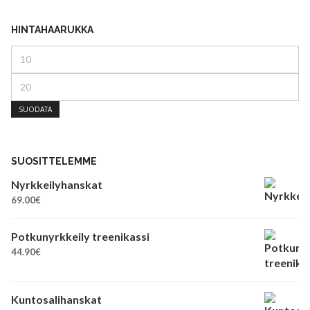
HINTAHAARUKKA
Minimihinta
Maksimihinta
SUODATA
SUOSITTELEMME
Nyrkkeilyhanskat
69.00
€
Potkunyrkkeily treenikassi
44.90
€
Kuntosalihanskat