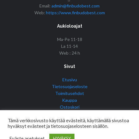
Email:
admin@finbudobest.com
Web:
https://www.finbudobest.com
Aukioloajat
Ma-Pe 11-18
La 11-14
Web : 24 h
Sivut
Etusivu
Tietosuojaseloste
Toimitusehdot
Kauppa
Ostoskori
Tilini
Tämä verkkosivusto käyttää evästeitä, käyttämällä sivustoa
hyväksyt evästeet ja tietosuojaselosteen sisällön.
Eväste asetukset
HYVÄKSY