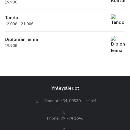
19.90
€
Tando
Hintaluokka:
12.00
€
–
21.00
€
12.00€
-
Diploman leima
21.00€
19.90
€
Yhteystiedot
Hämeentie 34, 00530 Helsinki
Phone: 09 774 1646