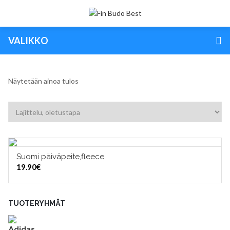
VALIKKO
Näytetään ainoa tulos
Suomi päiväpeite,fleece
LISÄÄ OSTOSKORIIN
19.90
€
TUOTERYHMÄT